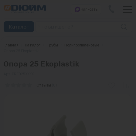
Написать
Закрыть
Каталог
Главная
/
Каталог
/
Трубы
/
Полипропиленовые
/
Котлы
Опора 25 Ekoplastik
Опора 25 Ekoplastik
Печи банные
Арт: PRE025XXXX
Дымоходы
Отзывы
(0)
Трубы
Насосы
Баки и емкости
Бойлеры косвенного нагрева