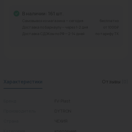
Промышленная арматура
В наличии: 161 шт.
Расходные материалы
Самовывоз из магазина — сегодня
бесплатно
Доставка по Барнаулу — через 1-2 дня
от 1000₽
Регулирующая арматура
Доставка СДЭКом по РФ — 2-14 дней
по тарифу ТК
Сантехника
Системы управления
Теплоносители
Характеристики
Отзывы
(0)
Товары для отдыха
Устройства защиты
Бренд
FV-Plast
Фитинги для труб
Производитель
DYTRON
Электрический теплый пол+греющий кабель
Страна
ЧЕХИЯ
Категория
крепление