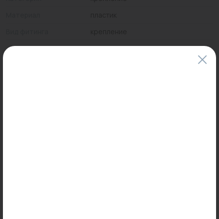
Материал
пластик
Вид фитинга
крепление
Цены и наличие товаров на сайте и в гипермаркетах могут различаться.
Пожалуйста, уточняйте стоимость и наличие товаров в конкретном
магазине.
Информация о товарах на сайте обновляется и может быть неактуальна
для таких же товаров, проданных ранее.
Фактический товар может иметь визуальные отличия от изображения.
Оставить отзыв
Может пригодиться