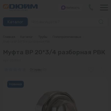
Написать
Закрыть
Каталог
Главная
/
Каталог
/
Трубы
/
Полипропиленовые
/
Котлы
Муфта ВР 20*3/4 разборная РВК
Муфта ВР 20*3/4 разборная РВК
Печи банные
Арт: 020563
Дымоходы
Отзывы
(0)
Трубы
Насосы
Новинка
Баки и емкости
Бойлеры косвенного нагрева