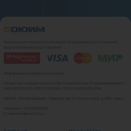
Федеральная компания по продаже оборудования для отопления,
водоснабжения и водоотведения
Информация о юридическом лице
Общество с ограниченной ответственностью «Стройинжиниринг»
ИНН 2221211275, КПП 222101001, ОГРН 1142225004096
656031, Алтайский край, г Барнаул, пр-кт Строителей, д. 58А, офис 1
Телефон: +79236460933
E-mail:info@duim22.ru