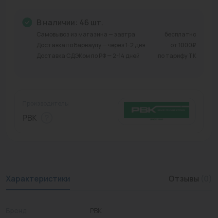
Промышленная арматура
В наличии: 46 шт.
Расходные материалы
Самовывоз из магазина — завтра
бесплатно
Доставка по Барнаулу — через 1-2 дня
от 1000₽
Регулирующая арматура
Доставка СДЭКом по РФ — 2-14 дней
по тарифу ТК
Сантехника
Системы управления
Производитель:
Теплоносители
РВК
Товары для отдыха
Устройства защиты
Фитинги для труб
Характеристики
Отзывы
(0)
Электрический теплый пол+греющий кабель
Бренд
РВК