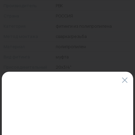
Производитель
РВК
Страна
РОССИЯ
Категория
фитинги из полипропилена
Метод монтажа
сварка/резьба
Материал
полипропилен
Вид фитинга
муфта
Присоединительный
20x3/4"
размер
Максимальная
90
температура, °С
Максимальное
25
рабочее давление
Цены и наличие товаров на сайте и в гипермаркетах могут различаться.
Пожалуйста, уточняйте стоимость и наличие товаров в конкретном
магазине.