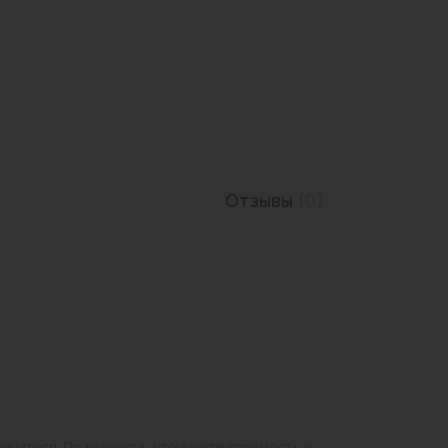
Трубы нержавеющие
Отзывы
(0)
личаться. Пожалуйста, уточняйте стоимость и