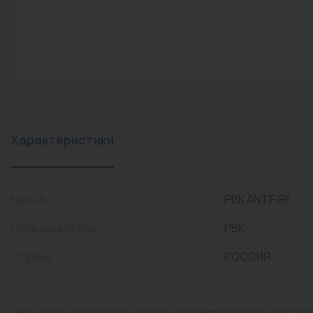
конвекторы)
Промышленная арматура
Расходные материалы
Регулирующая арматура
Сантехника
Системы управления
Характеристики
Теплоносители
Товары для отдыха
Бренд
РВК ANTIFIRE
Устройства защиты
Производитель
РВК
Фитинги для труб
Страна
РОССИЯ
Электрический теплый
пол+греющий кабель
Цены и наличие товаров на сайте и в гипермаркетах могут раз