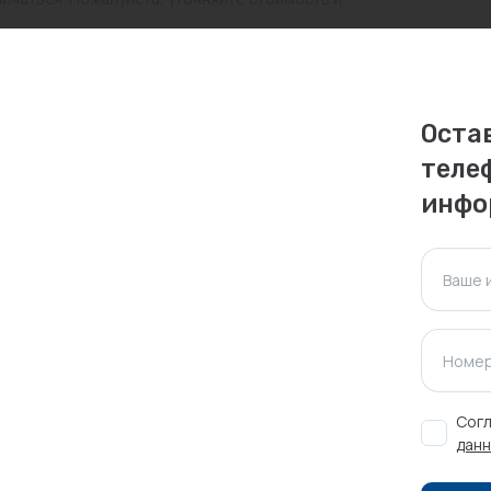
ктуальна для таких же товаров, проданных
ажения.
Оста
теле
Оставить отзыв
инфо
Ваше 
Номер
Согл
данн