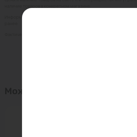
наличие товаров в конкретном магазине.
Информация о товарах на сайте обновляется и может быть неа
ранее.
Фактический товар может иметь визуальные отличия от изобр
Может пригодиться