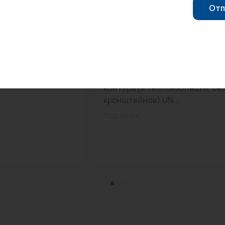
Отп
0
Арт: 436Z4145
..
Модульный коллектор на 5
контура (в теплоизоляции, бе
кронштейнов) UN...
Под заказ