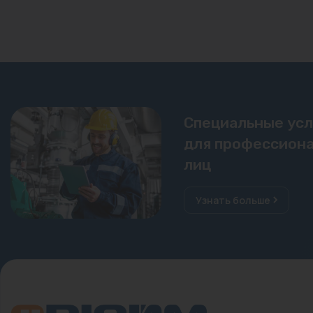
Специальные ус
для профессиона
лиц
Узнать больше