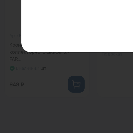
Арт: FK 7480 34
0
Арт: -
Кронштейн с креплениями для
Дровница 04.
коллекторного шкафа, 3/4"
Под заказ
FAR...
В наличии:
1 шт.
948 ₽