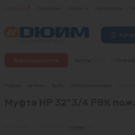
Распродажа
О компании
Услуги
Покупателям
Па
Ката
Котлы
Водонагреватели
Котлы
(1477)
Печи б
Печи банные
Дымоходы
Главная
/
Каталог
/
Трубы
/
Полипропиленовые
/
Муфта Н
Трубы
Муфта НР 32*3/4 РВК пож
Насосы
Баки и емкости
Арт: 051056
Отзывы
(0)
Бойлеры косвенного нагрева