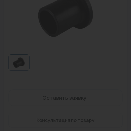
Водонагреватели
Запасные части
Запорная арматура
Инструмент
КИП
Коллекторы и аксессуары
Кондиционеры
Крепеж
Оставить заявку
Очистка воды
Предохранительная арматура
Консультация по товару
Приборы отопления (радиаторы, конвекторы)