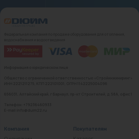
Федеральная компания по продаже оборудования для отопления,
водоснабжения и водоотведения
Информация о юридическом лице
Общество с ограниченной ответственностью «Стройинжиниринг»
ИНН 2221211275, КПП 222101001, ОГРН 1142225004096
656031, Алтайский край, г Барнаул, пр-кт Строителей, д. 58А, офис 1
Телефон: +79236460933
E-mail:info@duim22.ru
Компания
Покупателям
О компании
Каталог