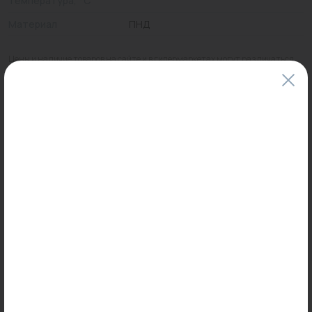
температура, °C
Материал
ПНД
Цены и наличие товаров на сайте и в гипермаркетах могут различаться.
Пожалуйста, уточняйте стоимость и наличие товаров в конкретном
магазине.
Информация о товарах на сайте обновляется и может быть неактуальна
для таких же товаров, проданных ранее.
Фактический товар может иметь визуальные отличия от изображения.
Оставить отзыв
Может пригодиться
-21%
Распродажа