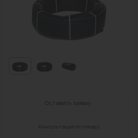
Водонагреватели
Запасные части
Запорная арматура
Инструмент
КИП
Коллекторы и аксессуары
Кондиционеры
Крепеж
Оставить заявку
Очистка воды
Предохранительная арматура
Консультация по товару
Приборы отопления (радиаторы, конвекторы)