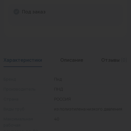
Промышленная арматура
Под заказ
Расходные материалы
Регулирующая арматура
Сантехника
Системы управления
Характеристики
Описание
Отзывы
(0)
Теплоносители
Бренд
Пнд
Товары для отдыха
Производитель
ПНД
Устройства защиты
Страна
РОССИЯ
Фитинги для труб
Виды труб
из полиэтилена низкого давления
Электрический теплый пол+греющий кабель
Максимальная
40
рабочая