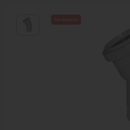
Водонагреватели
Запасные части
Распродажа
Запорная арматура
Инструмент
КИП
Коллекторы и аксессуары
Кондиционеры
Крепеж
Очистка воды
Предохранительная арматура
Приборы отопления (радиаторы,