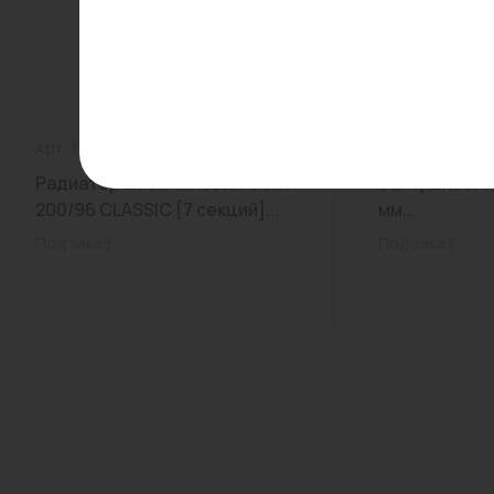
Арт: 117-5998
0
Арт: -
Радиатор алюминиевый OGINT
Заглушка эл
200/96 CLASSIC [7 секций]...
мм...
Под заказ
Под заказ