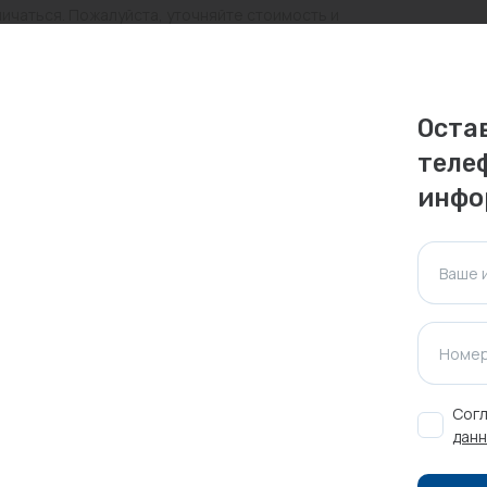
личаться. Пожалуйста, уточняйте стоимость и
ктуальна для таких же товаров, проданных
Оста
ажения.
теле
инфо
Оставить отзыв
Ваше 
Номер
Согл
данн