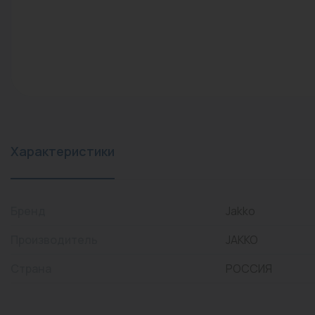
конвекторы)
Промышленная арматура
Расходные материалы
Регулирующая арматура
Сантехника
Системы управления
Характеристики
Теплоносители
Товары для отдыха
Бренд
Jakko
Устройства защиты
Производитель
JAKKO
Фитинги для труб
Страна
РОССИЯ
Электрический теплый
пол+греющий кабель