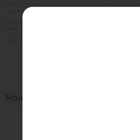
Цены и наличие товаров на сайте и в гипермаркетах могут раз
наличие товаров в конкретном магазине.
Информация о товарах на сайте обновляется и может быть неа
ранее.
Фактический товар может иметь визуальные отличия от изобр
Может пригодиться