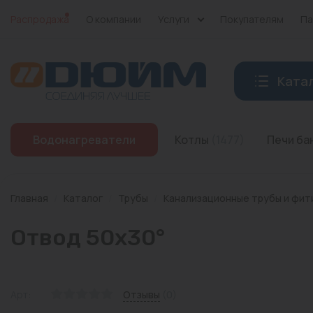
Распродажа
О компании
Услуги
Покупателям
Па
Ката
Котлы
Водонагреватели
Котлы
(1477)
Печи б
Печи банные
Дымоходы
Главная
/
Каталог
/
Трубы
/
Канализационные трубы и фит
Трубы
Отвод 50x30°
Насосы
Баки и емкости
Арт:
Отзывы
(0)
Бойлеры косвенного нагрева