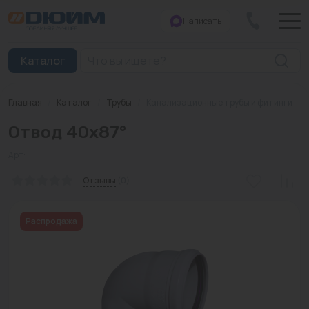
Написать
Закрыть
Каталог
Главная
/
Каталог
/
Трубы
/
Канализационные трубы и фитинги
Котлы
Отвод 40x87°
Печи банные
Арт:
Дымоходы
Отзывы
(0)
Трубы
Распродажа
Насосы
Баки и емкости
Бойлеры косвенного нагрева