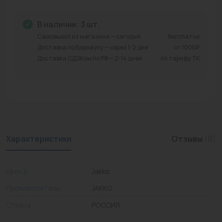
Промышленная арматура
В наличии: 3 шт.
Расходные материалы
Самовывоз из магазина — сегодня
бесплатно
Доставка по Барнаулу — через 1-2 дня
от 1000₽
Регулирующая арматура
Доставка СДЭКом по РФ — 2-14 дней
по тарифу ТК
Сантехника
Системы управления
Теплоносители
Характеристики
Отзывы
(0)
Товары для отдыха
Устройства защиты
Бренд
Jakko
Фитинги для труб
Производитель
JAKKO
Электрический теплый пол+греющий кабель
Страна
РОССИЯ