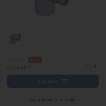
Водонагреватели
Запасные части
Запорная арматура
Инструмент
КИП
Коллекторы и аксессуары
22.00 ₽/шт
-9.09%
Кондиционеры
20.00 ₽/шт
Крепеж
В корзину
Очистка воды
Предохранительная арматура
Консультация по товару
Приборы отопления (радиаторы, конвекторы)