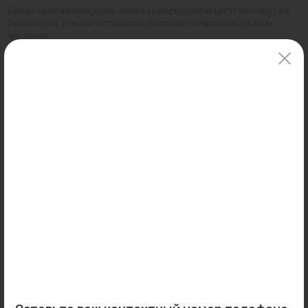
Цены и наличие товаров на сайте и в гипермаркетах могут различаться.
Пожалуйста, уточняйте стоимость и наличие товаров в конкретном
магазине.
Информация о товарах на сайте обновляется и может быть неактуальна
для таких же товаров, проданных ранее.
Фактический товар может иметь визуальные отличия от изображения.
Оставить отзыв
Может пригодиться
0
0
Арт: 790S3300
Арт: 770S6400
Водорозетка пресс
Муфта пресс 42х28 (нерж.