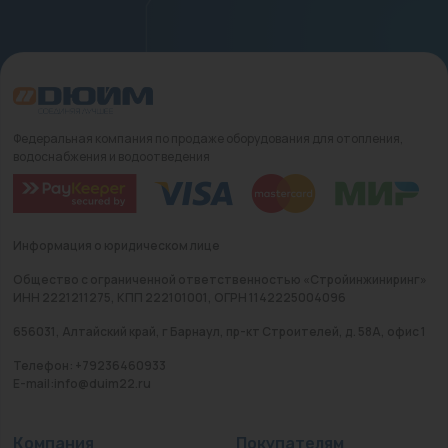
Федеральная компания по продаже оборудования для отопления,
водоснабжения и водоотведения
Информация о юридическом лице
Общество с ограниченной ответственностью «Стройинжиниринг»
ИНН 2221211275, КПП 222101001, ОГРН 1142225004096
656031, Алтайский край, г Барнаул, пр-кт Строителей, д. 58А, офис 1
Телефон: +79236460933
E-mail:info@duim22.ru
Компания
Покупателям