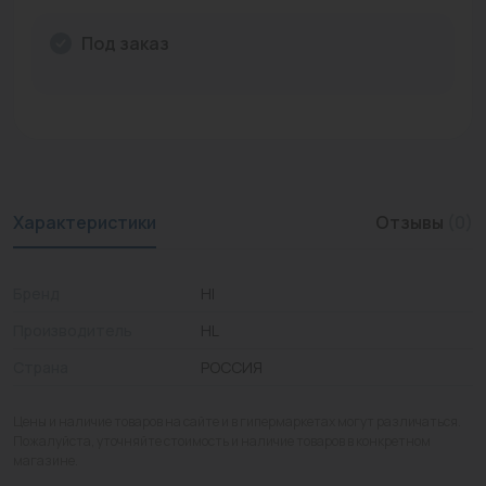
Промышленная арматура
Под заказ
Расходные материалы
Регулирующая арматура
Сантехника
Системы управления
Характеристики
Отзывы
(0)
Теплоносители
Бренд
Hl
Товары для отдыха
Производитель
HL
Устройства защиты
Страна
РОССИЯ
Фитинги для труб
Цены и наличие товаров на сайте и в гипермаркетах могут различаться.
Электрический теплый пол+греющий кабель
Пожалуйста, уточняйте стоимость и наличие товаров в конкретном
магазине.