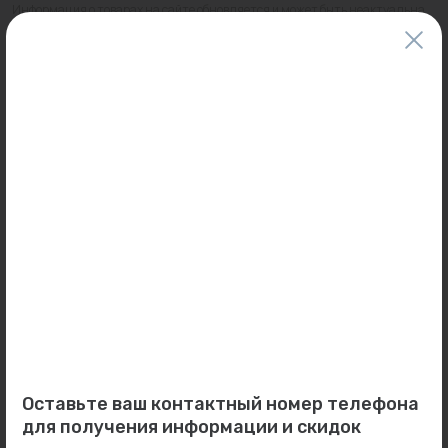
Информация о товарах на сайте обновляется и может быть неактуальна
для таких же товаров, проданных ранее.
Фактический товар может иметь визуальные отличия от изображения.
Оставить отзыв
Может пригодиться
0
0
Арт: 481W4000 #УЦЕНКА
Арт: 501S2010
Шкаф коллекторный
Подводка для воды 100 см
(наружный, глубокий) 848
ВН 1/2" UNI-FITT [ITA...
мм ...
В наличии:
4 шт.
Оставьте ваш контактный номер телефона
Под заказ
для получения информации и скидок
496 ₽