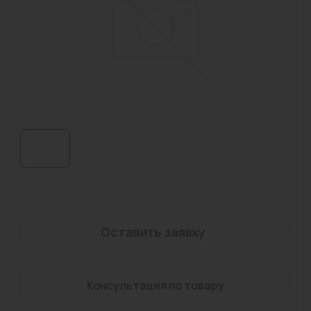
Водонагреватели
Запасные части
Запорная арматура
Инструмент
КИП
Коллекторы и аксессуары
Кондиционеры
Крепеж
Оставить заявку
Очистка воды
Предохранительная арматура
Консультация по товару
Приборы отопления (радиаторы, конвекторы)