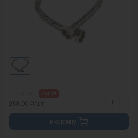
Водонагреватели
Запасные части
Запорная арматура
Инструмент
КИП
Коллекторы и аксессуары
Кондиционеры
300.00 ₽/шт
-14.00%
Крепеж
258.00 ₽/шт
Очистка воды
В корзину
Предохранительная арматура
Приборы отопления (радиаторы, конвекторы)