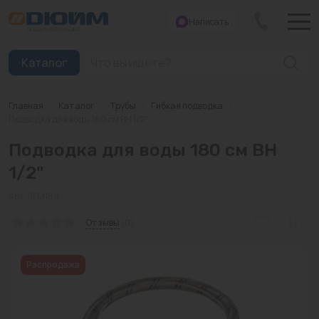
Написать
Закрыть
Каталог
Главная
/
Каталог
/
Трубы
/
Гибкая подводка
/
Котлы
Подводка для воды 180 см ВН 1/2"
Подводка для воды 180 см ВН
Печи банные
1/2"
Дымоходы
Арт: SFM180
Трубы
Отзывы
(0)
Насосы
Распродажа
Баки и емкости
Бойлеры косвенного нагрева