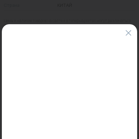
Страна
КИТАЙ
Цены и наличие товаров на сайте и в гипермаркетах могут различаться.
Пожалуйста, уточняйте стоимость и наличие товаров в конкретном
магазине.
Информация о товарах на сайте обновляется и может быть неактуальна
для таких же товаров, проданных ранее.
Фактический товар может иметь визуальные отличия от изображения.
Оставить отзыв
Может пригодиться