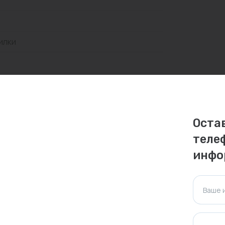
илки
Оста
личаться. Пожалуйста, уточняйте стоимость и
теле
ктуальна для таких же товаров, проданных
инфо
ажения.
Ваше 
ия)
Оставить отзыв