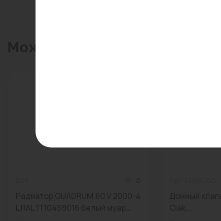
Презентация Смокер-гриль «Сибирь» в сборе (3 
Может пригодиться
Арт: -
0
Арт: LM8500C
Радиатор QUADRUM 60 V 2000-4
Донный клапан
L RAL 1Т104S9016 белый муар...
Clak...