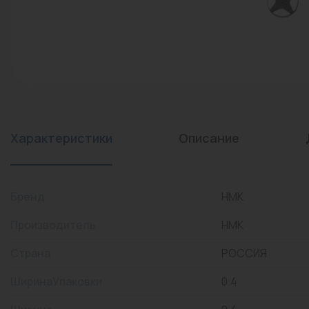
конвекторы)
Промышленная арматура
Расходные материалы
Регулирующая арматура
Сантехника
Системы управления
Характеристики
Описание
Теплоносители
Товары для отдыха
Бренд
НМК
Устройства защиты
Производитель
НМК
Фитинги для труб
Страна
РОССИЯ
Электрический теплый
ШиринаУпаковки
0.4
пол+греющий кабель