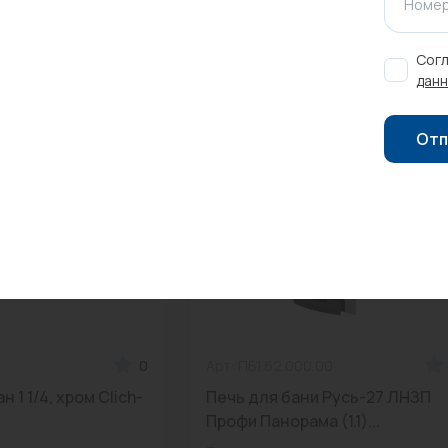
Номер
изделия)
Согл
данн
Отп
0
Арт: ПБ1.62.000.00
 1 1/4, хром Clich-
Печь для бани Русь-27 ЛНЗП
Профи Панорама (1.1)...