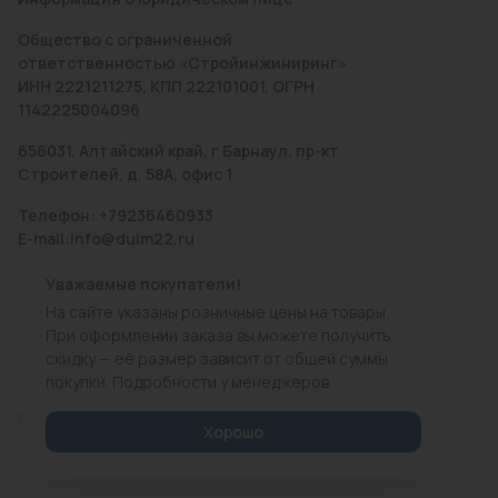
Общество с ограниченной
ответственностью «Стройинжиниринг»
ИНН 2221211275, КПП 222101001, ОГРН
1142225004096
656031, Алтайский край, г Барнаул, пр-кт
Строителей, д. 58А, офис 1
Телефон: +79236460933
E-mail:info@duim22.ru
Уважаемые покупатели!
На сайте указаны розничные цены на товары.
При оформлении заказа вы можете получить
скидку — её размер зависит от общей суммы
покупки. Подробности у менеджеров.
© 2010 — 2026.
«ДЮЙМ Барнаул»
Хорошо