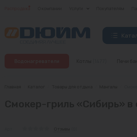
Распродажа
О компании
Услуги
Покупателям
Па
Ката
Котлы
Водонагреватели
Котлы
(1477)
Печи б
Печи банные
Дымоходы
Главная
/
Каталог
/
Товары для отдыха
/
Мангалы
/
Смоке
Трубы
Смокер-гриль «Сибирь» в 
Насосы
Баки и емкости
Арт:
Отзывы
(0)
Бойлеры косвенного нагрева