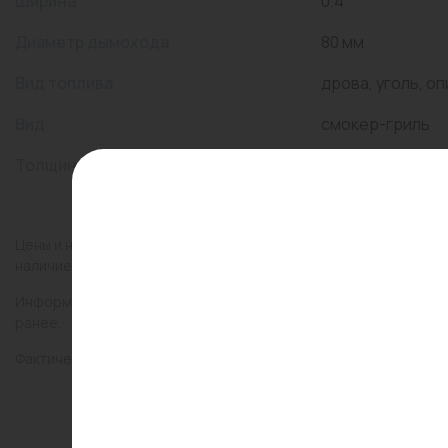
Ширина
0.4
Диаметр дымохода
80 мм
Вид топлива
дрова, уголь, оп
Вид
смокер-гриль
Толщина стали
3 мм
Цены и наличие товаров на сайте и в гипермаркетах могут раз
наличие товаров в конкретном магазине.
Информация о товарах на сайте обновляется и может быть неа
ранее.
Фактический товар может иметь визуальные отличия от изобр
Паспорт Смокер-гриль «Сибирь» в сборе (3 издел