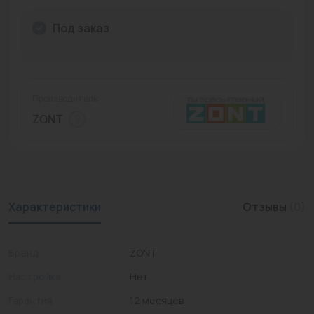
Промышленная арматура
Под заказ
Расходные материалы
Регулирующая арматура
Производитель:
Сантехника
ZONT
Системы управления
Теплоносители
Товары для отдыха
Характеристики
Отзывы
(0)
Устройства защиты
Бренд
ZONT
Фитинги для труб
Настройка
Нет
Электрический теплый пол+греющий кабель
Гарантия
12 месяцев