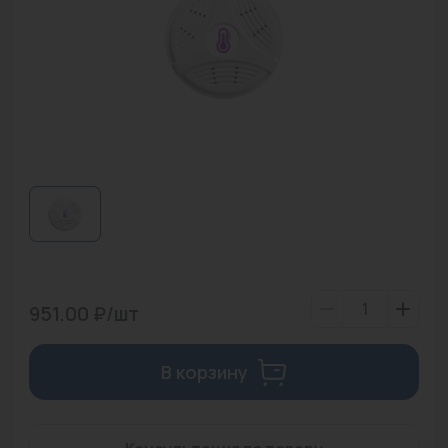
Водонагреватели
Запасные части
Запорная арматура
Инструмент
КИП
Коллекторы и аксессуары
Кондиционеры
Крепеж
951.00 ₽/шт
Очистка воды
В корзину
Предохранительная арматура
Приборы отопления (радиаторы, конвекторы)