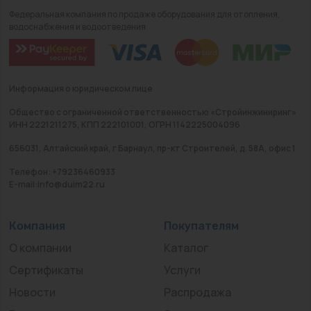
Федеральная компания по продаже оборудования для отопления,
водоснабжения и водоотведения
Информация о юридическом лице
Общество с ограниченной ответственностью «Стройинжиниринг»
ИНН 2221211275, КПП 222101001, ОГРН 1142225004096
656031, Алтайский край, г Барнаул, пр-кт Строителей, д. 58А, офис 1
Телефон: +79236460933
E-mail:info@duim22.ru
Компания
Покупателям
О компании
Каталог
Сертификаты
Услуги
Новости
Распродажа