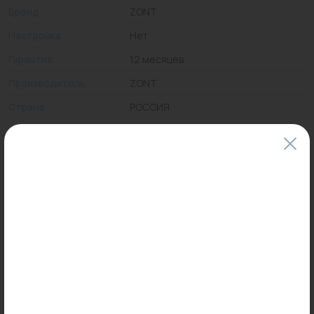
Бренд
ZONT
Настройка
Нет
Гарантия
12 месяцев
Производитель
ZONT
Страна
РОССИЯ
Вид устройства
дополнительные устройства
Тип сигнала
проводоной
Цены и наличие товаров на сайте и в гипермаркетах могут различаться.
Пожалуйста, уточняйте стоимость и наличие товаров в конкретном
магазине.
Информация о товарах на сайте обновляется и может быть неактуальна
для таких же товаров, проданных ранее.
Фактический товар может иметь визуальные отличия от изображения.