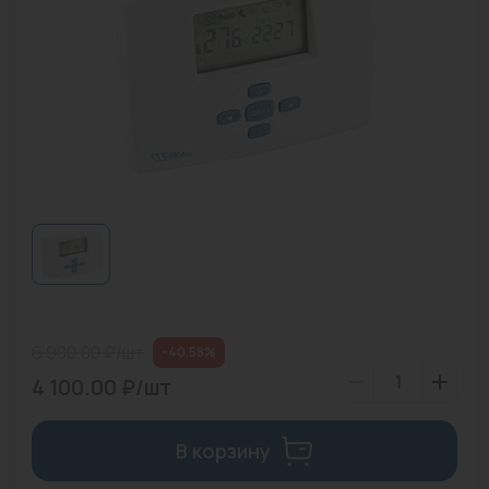
Водонагреватели
Запасные части
Запорная арматура
Инструмент
КИП
Коллекторы и аксессуары
Кондиционеры
Крепеж
6 900.00 ₽/шт
-40.58%
Очистка воды
4 100.00 ₽/шт
Предохранительная арматура
В корзину
Приборы отопления (радиаторы, конвекторы)