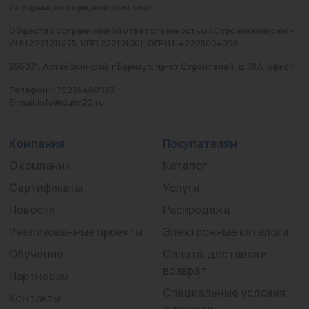
Информация о юридическом лице
Общество с ограниченной ответственностью «Стройинжиниринг»
ИНН 2221211275, КПП 222101001, ОГРН 1142225004096
656031, Алтайский край, г Барнаул, пр-кт Строителей, д. 58А, офис 1
Телефон: +79236460933
E-mail:info@duim22.ru
Компания
Покупателям
О компании
Каталог
Сертификаты
Услуги
Новости
Распродажа
Реализованные проекты
Электронные каталоги
Обучение
Оплата, доставка и
возврат
Партнерам
Специальные условия
Контакты
для юрлиц