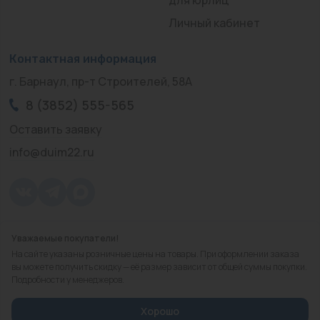
Личный кабинет
Контактная информация
г. Барнаул, пр-т Строителей, 58А
8 (3852) 555-565
Оставить заявку
info@duim22.ru
Уважаемые покупатели!
© 2010 — 2026.
«ДЮЙМ Барнаул»
На сайте указаны розничные цены на товары. При оформлении заказа
Политика конфиденциальности
вы можете получить скидку — её размер зависит от общей суммы покупки.
Подробности у менеджеров.
Разработка
сайта
Хорошо