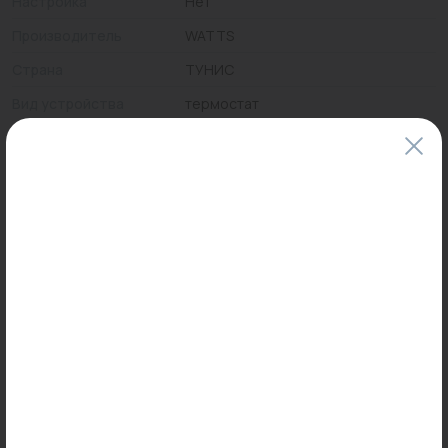
Настройка
Нет
Производитель
WATTS
Страна
ТУНИС
Вид устройства
термостат
Цены и наличие товаров на сайте и в гипермаркетах могут различаться.
Пожалуйста, уточняйте стоимость и наличие товаров в конкретном
магазине.
Информация о товарах на сайте обновляется и может быть неактуальна
для таких же товаров, проданных ранее.
Фактический товар может иметь визуальные отличия от изображения.
Оставить отзыв
Может пригодиться