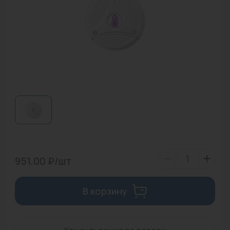
Водонагреватели
Запасные части
Запорная арматура
Инструмент
КИП
Коллекторы и аксессуары
Кондиционеры
Крепеж
951.00 ₽/шт
Очистка воды
В корзину
Предохранительная арматура
Приборы отопления (радиаторы, конвекторы)