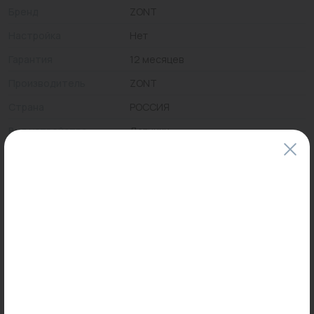
Бренд
ZONT
Настройка
Нет
Гарантия
12 месяцев
Производитель
ZONT
Страна
РОССИЯ
Вид устройства
Датчики
Тип сигнала
проводоной
Цены и наличие товаров на сайте и в гипермаркетах могут различаться.
Пожалуйста, уточняйте стоимость и наличие товаров в конкретном
магазине.
Информация о товарах на сайте обновляется и может быть неактуальна
для таких же товаров, проданных ранее.
Фактический товар может иметь визуальные отличия от изображения.