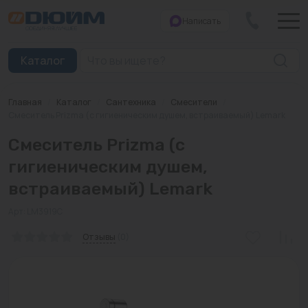
Написать
Закрыть
Каталог
Главная
/
Каталог
/
Сантехника
/
Смесители
/
Котлы
Смеситель Prizma (с гигиеническим душем, встраиваемый) Lemark
Смеситель Prizma (с
Печи банные
гигиеническим душем,
Дымоходы
встраиваемый) Lemark
Трубы
Арт: LM3919C
Насосы
Отзывы
(0)
Баки и емкости
Бойлеры косвенного нагрева