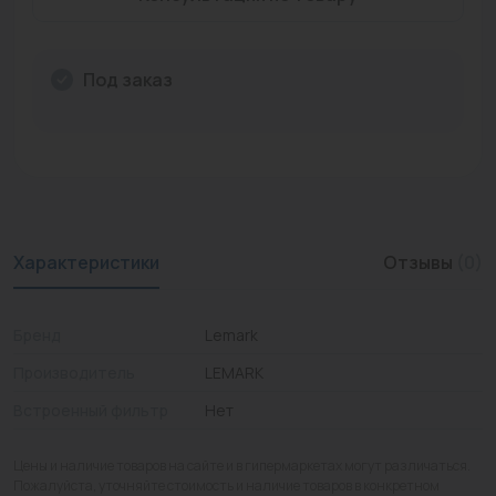
Промышленная арматура
Расходные материалы
Под заказ
Регулирующая арматура
Сантехника
Системы управления
Характеристики
Отзывы
(0)
Теплоносители
Товары для отдыха
Бренд
Lemark
Устройства защиты
Производитель
LEMARK
Фитинги для труб
Встроенный фильтр
Нет
Электрический теплый пол+греющий кабель
Цены и наличие товаров на сайте и в гипермаркетах могут различаться.
Пожалуйста, уточняйте стоимость и наличие товаров в конкретном