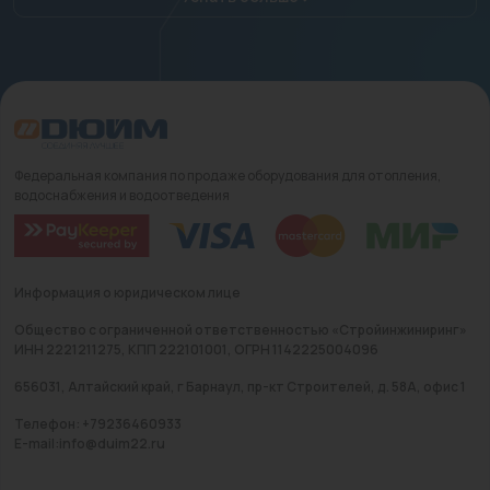
Федеральная компания по продаже оборудования для отопления,
водоснабжения и водоотведения
Информация о юридическом лице
Общество с ограниченной ответственностью «Стройинжиниринг»
ИНН 2221211275, КПП 222101001, ОГРН 1142225004096
656031, Алтайский край, г Барнаул, пр-кт Строителей, д. 58А, офис 1
Телефон: +79236460933
E-mail:info@duim22.ru