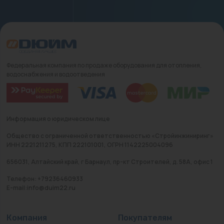
Федеральная компания по продаже оборудования для отопления,
водоснабжения и водоотведения
Информация о юридическом лице
Общество с ограниченной ответственностью «Стройинжиниринг»
ИНН 2221211275, КПП 222101001, ОГРН 1142225004096
656031, Алтайский край, г Барнаул, пр-кт Строителей, д. 58А, офис 1
Телефон: +79236460933
E-mail:info@duim22.ru
Компания
Покупателям