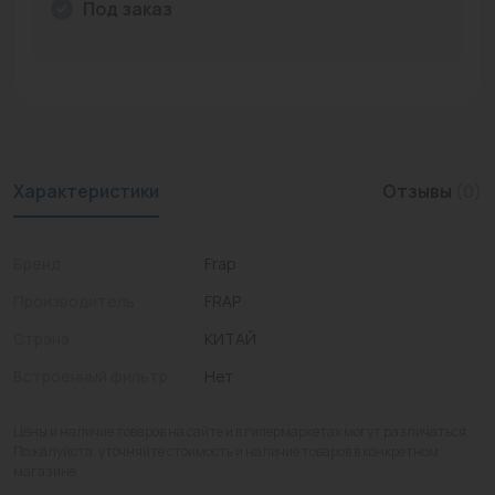
Под заказ
Промышленная арматура
Расходные материалы
Регулирующая арматура
Сантехника
Характеристики
Отзывы
(0)
Системы управления
Теплоносители
Бренд
Frap
Производитель
FRAP
Товары для отдыха
Страна
КИТАЙ
Устройства защиты
Встроенный фильтр
Нет
Фитинги для труб
Цены и наличие товаров на сайте и в гипермаркетах могут различаться.
Электрический теплый пол+греющий кабель
Пожалуйста, уточняйте стоимость и наличие товаров в конкретном
магазине.