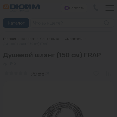
Написать
Закрыть
Каталог
Главная
/
Каталог
/
Сантехника
/
Смесители
/
Котлы
Душевой шланг (150 см) FRAP
Душевой шланг (150 см) FRAP
Печи банные
Арт: F40
Дымоходы
Отзывы
(0)
Трубы
Насосы
Баки и емкости
Бойлеры косвенного нагрева