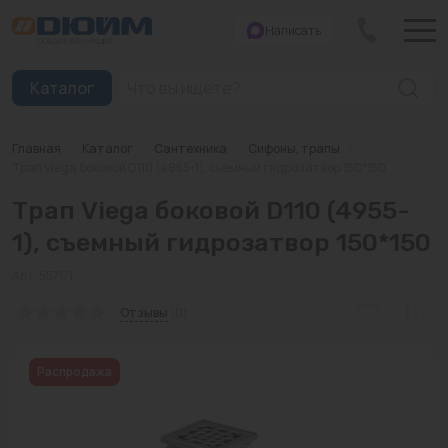
Написать
Закрыть
Каталог
Главная
/
Каталог
/
Сантехника
/
Сифоны, трапы
/
Котлы
Трап Viega боковой D110 (4955-1), съемный гидрозатвор 150*150
Трап Viega боковой D110 (4955-
Печи банные
1), съемный гидрозатвор 150*150
Дымоходы
Арт: 557171
Трубы
Отзывы
(0)
Насосы
Распродажа
Баки и емкости
Бойлеры косвенного нагрева