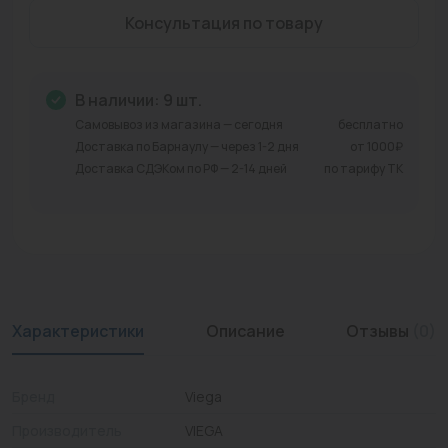
Консультация по товару
Промышленная арматура
Расходные материалы
В наличии: 9 шт.
Регулирующая арматура
Самовывоз из магазина — сегодня
бесплатно
Доставка по Барнаулу — через 1-2 дня
от 1000₽
Сантехника
Доставка СДЭКом по РФ — 2-14 дней
по тарифу ТК
Системы управления
Теплоносители
Товары для отдыха
Устройства защиты
Характеристики
Описание
Отзывы
(0)
Фитинги для труб
Бренд
Viega
Электрический теплый пол+греющий кабель
Производитель
VIEGA