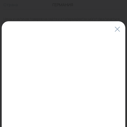
Страна
ГЕРМАНИЯ
Цены и наличие товаров на сайте и в гипермаркетах могут различаться.
Пожалуйста, уточняйте стоимость и наличие товаров в конкретном
магазине.
Информация о товарах на сайте обновляется и может быть неактуальна
для таких же товаров, проданных ранее.
Фактический товар может иметь визуальные отличия от изображения.
Оставить отзыв
Может пригодиться
Товар месяца