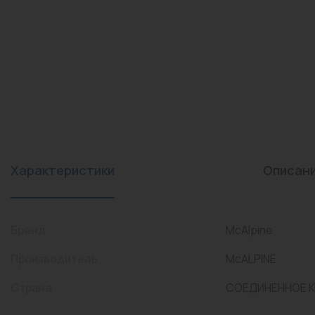
конвекторы)
Промышленная арматура
Расходные материалы
Регулирующая арматура
Сантехника
Системы управления
Теплоносители
Характеристики
Описан
Товары для отдыха
Устройства защиты
Бренд
McAlpine
Фитинги для труб
Производитель
McALPINE
Электрический теплый
Страна
СОЕДИНЕННОЕ 
пол+греющий кабель