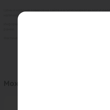
Цены и наличие товаров на сайте и в гипермаркетах могут раз
наличие товаров в конкретном магазине.
Информация о товарах на сайте обновляется и может быть неа
ранее.
Фактический товар может иметь визуальные отличия от изобр
Может пригодиться