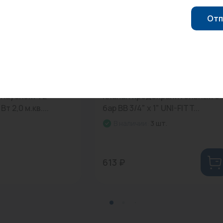
Отп
00
0
Арт: 240G6034
 Raychem Т2
Клапан предохранительный 6
т 2,0 м.кв....
бар ВВ 3/4" х 1" UNI-FITT...
В наличии:
3 шт.
613 ₽