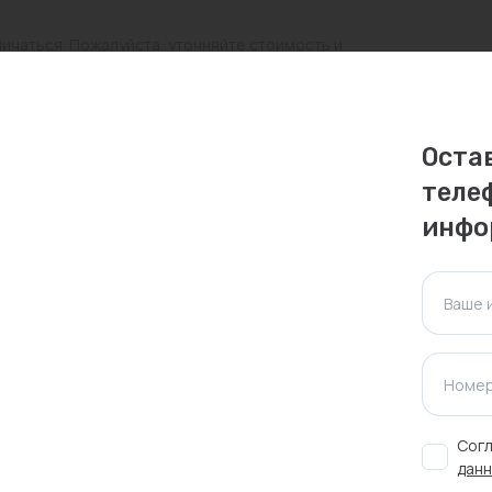
личаться. Пожалуйста, уточняйте стоимость и
ктуальна для таких же товаров, проданных
Оста
ажения.
теле
инфо
Оставить отзыв
Ваше 
Номер
Согл
Новинка
данн