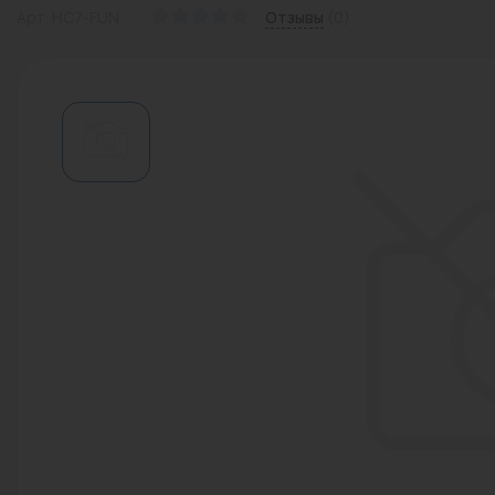
Арт: HC7-FUN
Отзывы
(0)
Водонагреватели
Запасные части
Запорная арматура
Инструмент
КИП
Коллекторы и аксессуары
Кондиционеры
Крепеж
Очистка воды
Предохранительная арматура
Приборы отопления (радиаторы,