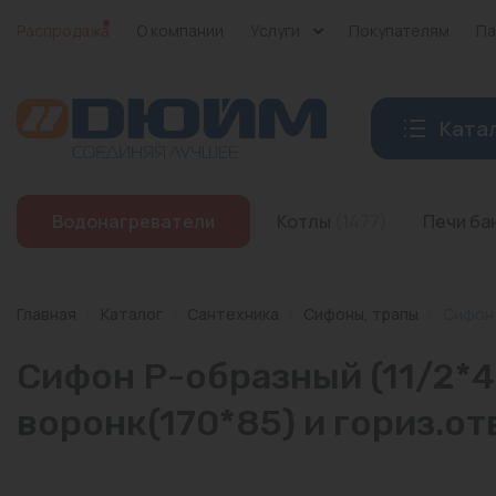
Распродажа
О компании
Услуги
Покупателям
Па
Ката
Котлы
Водонагреватели
Котлы
(1477)
Печи б
Печи банные
Дымоходы
Главная
/
Каталог
/
Сантехника
/
Сифоны, трапы
/
Сифон 
Трубы
Сифон P-образный (11/2*4
Насосы
воронк(170*85) и гориз.о
Баки и емкости
Бойлеры косвенного нагрева