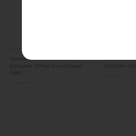
Арт: F1031
0
Арт: 060364-0
Смеситель для раковины H31
Греющий мат
(средний, 108 мм, белый/хром)
QuickNet-160 В
FRAP...
Под заказ
Под заказ