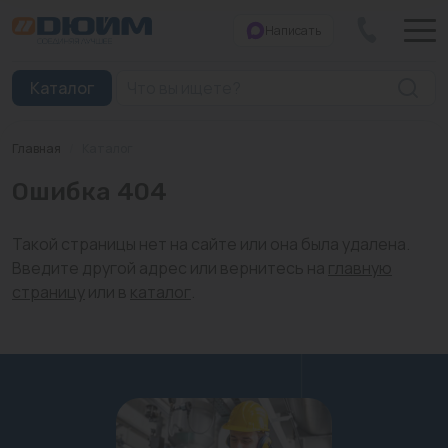
Написать
Закрыть
Каталог
Главная
/
Каталог
Котлы
Ошибка 404
Печи банные
Такой страницы нет на сайте или она была удалена.
Дымоходы
Введите другой адрес или вернитесь на
главную
страницу
или в
каталог
.
Трубы
Насосы
Баки и емкости
Бойлеры косвенного нагрева