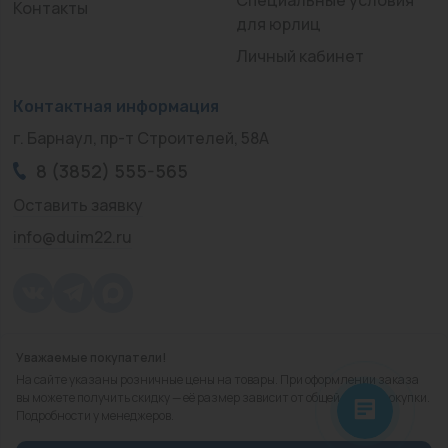
Контакты
для юрлиц
Личный кабинет
Контактная информация
г. Барнаул, пр-т Строителей, 58А
8 (3852) 555-565
Оставить заявку
info@duim22.ru
Уважаемые покупатели!
© 2010 — 2026.
«ДЮЙМ Барнаул»
На сайте указаны розничные цены на товары. При оформлении заказа
Политика конфиденциальности
вы можете получить скидку — её размер зависит от общей суммы покупки.
Подробности у менеджеров.
Разработка
сайта