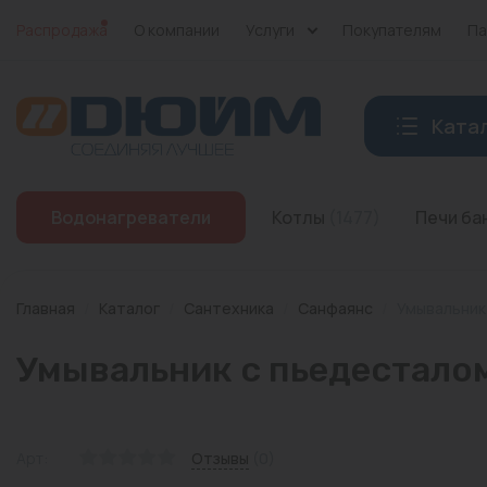
Распродажа
О компании
Услуги
Покупателям
Па
Ката
Котлы
Водонагреватели
Котлы
(1477)
Печи б
Печи банные
Дымоходы
Главная
/
Каталог
/
Сантехника
/
Санфаянс
/
Умывальник 
Трубы
Умывальник с пьедесталом 
Насосы
Баки и емкости
Арт:
Отзывы
(0)
Бойлеры косвенного нагрева