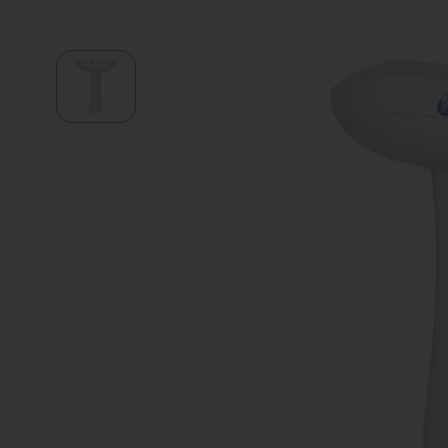
Водонагреватели
Запасные части
Запорная арматура
Инструмент
КИП
Коллекторы и аксессуары
Кондиционеры
Крепеж
Очистка воды
Предохранительная арматура
Приборы отопления (радиаторы,