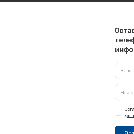
ктуальна для таких же товаров, проданных
ажения.
Оста
теле
Оставить отзыв
инфо
Ваше 
Номер
Согл
данн
Отп