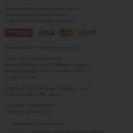
Федеральная компания по продаже
оборудования для отопления,
водоснабжения и водоотведения
Информация о юридическом лице
Общество с ограниченной
ответственностью «Стройинжиниринг»
ИНН 2221211275, КПП 222101001, ОГРН
1142225004096
656031, Алтайский край, г Барнаул, пр-кт
Строителей, д. 58А, офис 1
Телефон: +79236460933
E-mail:info@duim22.ru
Уважаемые покупатели!
На сайте указаны розничные цены на товары.