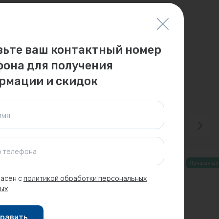
вьте ваш контактный номер
фона для получения
рмации и скидок
имя
 телефона
Лучшая це
асен с
политикой обработки персональных
ых
равить