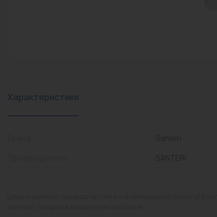
конвекторы)
Промышленная арматура
Расходные материалы
Регулирующая арматура
Сантехника
Системы управления
Характеристики
Теплоносители
Товары для отдыха
Бренд
Santeri
Устройства защиты
Производитель
SANTERI
Фитинги для труб
Электрический теплый
Цены и наличие товаров на сайте и в гипермаркетах могут раз
пол+греющий кабель
наличие товаров в конкретном магазине.