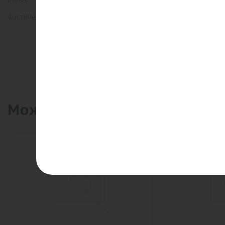
Фактический товар может иметь визуальные отличия от изобр
Может пригодиться