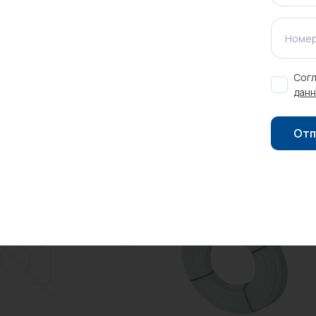
ажения.
Номер
Оставить отзыв
Согл
данн
Отп
-22%
Распродажа