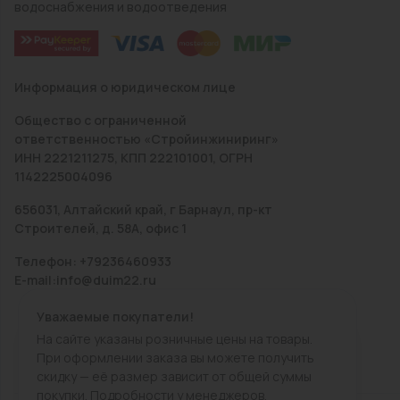
водоснабжения и водоотведения
Информация о юридическом лице
Общество с ограниченной
ответственностью «Стройинжиниринг»
ИНН 2221211275, КПП 222101001, ОГРН
1142225004096
656031, Алтайский край, г Барнаул, пр-кт
Строителей, д. 58А, офис 1
Телефон: +79236460933
E-mail:info@duim22.ru
Уважаемые покупатели!
На сайте указаны розничные цены на товары.
При оформлении заказа вы можете получить
скидку — её размер зависит от общей суммы
покупки. Подробности у менеджеров.