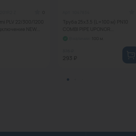
1201R2 Z
0
Арт: 1047834
mi PLV 22/300/1200
Труба 25x3,5 (L=100 м) PN10
дключение NEW...
COMBI PIPE UPONOR...
В наличии:
100 м.
376 ₽
293 ₽