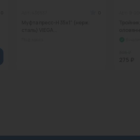
0
Арт: 436537
0
Арт: 9-2
Муфта пресс-Н 35х1" (нерж.
Тройник
сталь) VIEGA...
оловянн
Под заказ
В нали
306 ₽
275 ₽