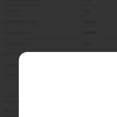
ШиринаУпаковки
0.5
Ширина
0.5
Материал топки
Сталь
Вид топлива
дрова
Бак для воды
нет
Диаметр подключения дымохода
115 мм
Тип кожуха
сетка
Тип печи
банная печь
Цены и наличие товаров на сайте и в гипермаркетах могут раз
наличие товаров в конкретном магазине.
Информация о товарах на сайте обновляется и может быть неа
ранее.