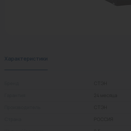
конвекторы)
Промышленная арматура
Расходные материалы
Регулирующая арматура
Сантехника
Системы управления
Характеристики
Теплоносители
Товары для отдыха
Бренд
СТЭН
Устройства защиты
Гарантия
24 месяца
Фитинги для труб
Производитель
СТЭН
Электрический теплый
Страна
РОССИЯ
пол+греющий кабель