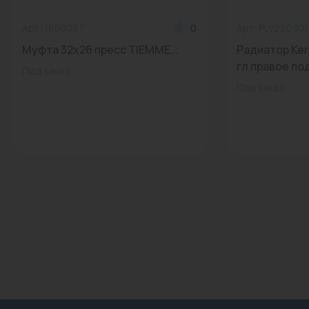
Арт: 1650067
0
Арт: PLV22030
Муфта 32х26 пресс TIEMME...
Радиатор Ker
гл правое по
Под заказ
Под заказ