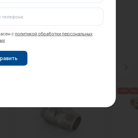
 телефона
асен с
политикой обработки персональных
ых
равить
-10%
Рас