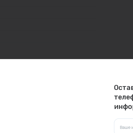
Оста
теле
инфо
личаться. Пожалуйста, уточняйте стоимость и
ктуальна для таких же товаров, проданных
Ваше 