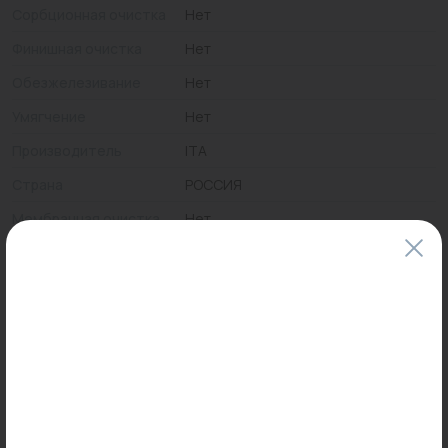
Сорбционная очистка
Нет
Финишная очистка
Нет
Обезжелезивание
Нет
Умягчение
Нет
Производитель
ITA
Страна
РОССИЯ
Мембранная очистка
Нет
Ионный обмен
Нет
Механическая
Нет
очистка
Цены и наличие товаров на сайте и в гипермаркетах могут различаться.
Пожалуйста, уточняйте стоимость и наличие товаров в конкретном
магазине.
Информация о товарах на сайте обновляется и может быть неактуальна
для таких же товаров, проданных ранее.