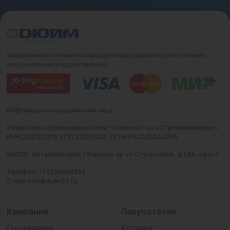
Федеральная компания по продаже оборудования для отопления,
водоснабжения и водоотведения
Информация о юридическом лице
Общество с ограниченной ответственностью «Стройинжиниринг»
ИНН 2221211275, КПП 222101001, ОГРН 1142225004096
656031, Алтайский край, г Барнаул, пр-кт Строителей, д. 58А, офис 1
Телефон: +79236460933
E-mail:info@duim22.ru
Компания
Покупателям
О компании
Каталог