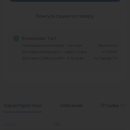
Промышленная арматура
Консультация по товару
Расходные материалы
Регулирующая арматура
В наличии: 1 шт.
Сантехника
Самовывоз из магазина — сегодня
бесплатно
Доставка по Барнаулу — через 1-2 дня
от 1000₽
Системы управления
Доставка СДЭКом по РФ — 2-14 дней
по тарифу ТК
Теплоносители
Товары для отдыха
Устройства защиты
Характеристики
Описание
Отзывы
(0)
Фитинги для труб
Электрический теплый пол+греющий кабель
Бренд
ITA