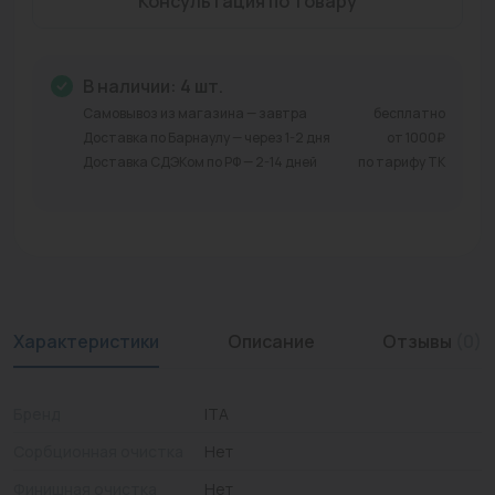
Консультация по товару
Промышленная арматура
Расходные материалы
В наличии: 4 шт.
Самовывоз из магазина — завтра
бесплатно
Регулирующая арматура
Доставка по Барнаулу — через 1-2 дня
от 1000₽
Доставка СДЭКом по РФ — 2-14 дней
по тарифу ТК
Сантехника
Системы управления
Теплоносители
Товары для отдыха
Характеристики
Описание
Отзывы
(0)
Устройства защиты
Фитинги для труб
Бренд
ITA
Электрический теплый пол+греющий кабель
Сорбционная очистка
Нет
Финишная очистка
Нет