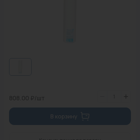
Водонагреватели
Запасные части
Запорная арматура
Инструмент
КИП
Коллекторы и аксессуары
Кондиционеры
Крепеж
808.00 ₽/шт
Очистка воды
В корзину
Предохранительная арматура
Приборы отопления (радиаторы, конвекторы)