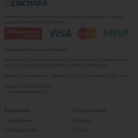
Федеральная компания по продаже оборудования для отопления,
водоснабжения и водоотведения
Информация о юридическом лице
Общество с ограниченной ответственностью «Стройинжиниринг»
ИНН 2221211275, КПП 222101001, ОГРН 1142225004096
656031, Алтайский край, г Барнаул, пр-кт Строителей, д. 58А, офис 1
Телефон: +79236460933
E-mail:info@duim22.ru
Компания
Покупателям
О компании
Каталог
Сертификаты
Услуги