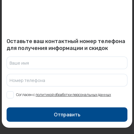
Оставить отзыв
Может пригодиться
Оставьте ваш контактный номер телефона
для получения информации и скидок
Товар месяца
Ваше имя
0
0
Арт: PR3443221300
Арт: -
Номер телефона
Электрокотел ZOTA Prom
Печь отопительно-
300 кВт...
варочная "Гоби"...
Под заказ
Под заказ
Согласен с
политикой обработки персональных данных
Отправить