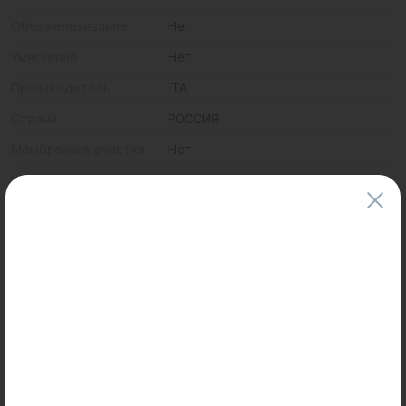
Обезжелезивание
Нет
Умягчение
Нет
Производитель
ITA
Страна
РОССИЯ
Мембранная очистка
Нет
Ионный обмен
Нет
Механическая
Нет
очистка
Цены и наличие товаров на сайте и в гипермаркетах могут различаться.
Пожалуйста, уточняйте стоимость и наличие товаров в конкретном
магазине.
Информация о товарах на сайте обновляется и может быть неактуальна
для таких же товаров, проданных ранее.
Фактический товар может иметь визуальные отличия от изображения.