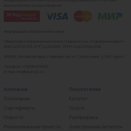
Федеральная компания по продаже оборудования для отопления,
водоснабжения и водоотведения
Информация о юридическом лице
Общество с ограниченной ответственностью «Стройинжиниринг»
ИНН 2221211275, КПП 222101001, ОГРН 1142225004096
656031, Алтайский край, г Барнаул, пр-кт Строителей, д. 58А, офис 1
Телефон: +79236460933
E-mail:info@duim22.ru
Компания
Покупателям
О компании
Каталог
Сертификаты
Услуги
Новости
Распродажа
Реализованные проекты
Электронные каталоги