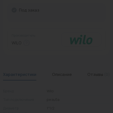
Промышленная арматура
Под заказ
Расходные материалы
Регулирующая арматура
Производитель:
Сантехника
WILO
Системы управления
Теплоносители
Товары для отдыха
Характеристики
Описание
Отзывы
(0)
Устройства защиты
Бренд
Wilo
Фитинги для труб
Тип подключения
резьба
Электрический теплый пол+греющий кабель
Диаметр
1"1/2