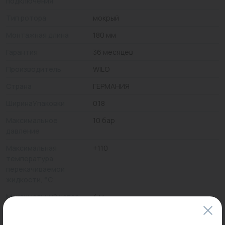
подключения
Тип ротора
мокрый
Монтажная длина
180 мм
Гарантия
36 месяцев
Производитель
WILO
Страна
ГЕРМАНИЯ
ШиринаУпаковки
0.18
Максимальное
10 бар
давление
Максимальная
+110
температура
перекачиваемой
жидкости, °C
Максимальный напор
4 м
Ширина
0.18