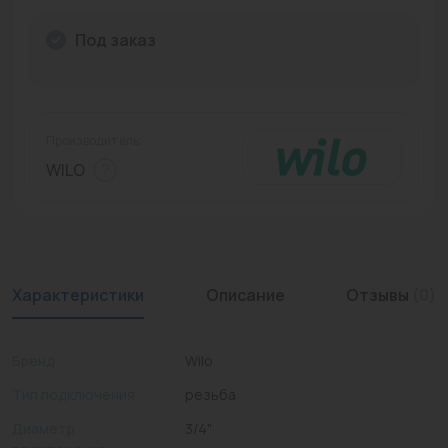
Промышленная арматура
Под заказ
Расходные материалы
Регулирующая арматура
Производитель:
Сантехника
WILO
Системы управления
Теплоносители
Товары для отдыха
Характеристики
Описание
Отзывы
(0)
Устройства защиты
Бренд
Wilo
Фитинги для труб
Тип подключения
резьба
Электрический теплый пол+греющий кабель
Диаметр
3/4"