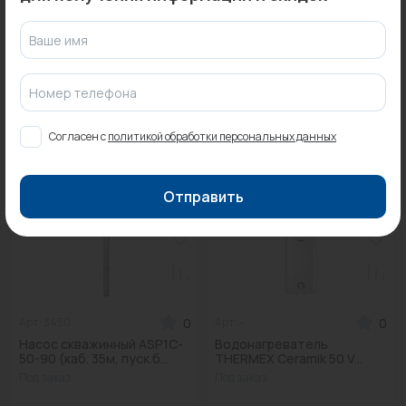
Информация о товарах на сайте обновляется и может быть неактуальна
Ваше имя
для таких же товаров, проданных ранее.
Фактический товар может иметь визуальные отличия от изображения.
Номер телефона
Оставить отзыв
Согласен с
политикой обработки персональных данных
Может пригодиться
Отправить
0
0
Арт: 3450
Арт: -
Насос скважинный ASP1C-
Водонагреватель
50-90 (каб. 35м, пуск.б...
THERMEX Ceramik 50 V...
Под заказ
Под заказ