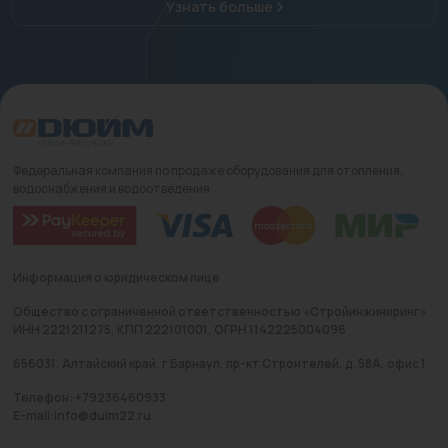
Узнать больше
Федеральная компания по продаже оборудования для отопления,
водоснабжения и водоотведения
Информация о юридическом лице
Общество с ограниченной ответственностью «Стройинжиниринг»
ИНН 2221211275, КПП 222101001, ОГРН 1142225004096
656031, Алтайский край, г Барнаул, пр-кт Строителей, д. 58А, офис 1
Телефон: +79236460933
E-mail:info@duim22.ru