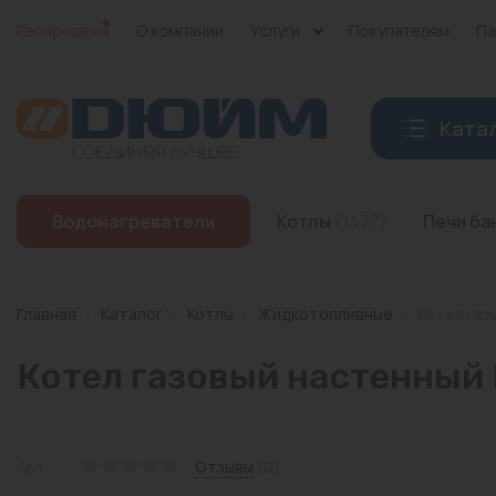
Распродажа
О компании
Услуги
Покупателям
Па
Ката
Котлы
Водонагреватели
Котлы
(1477)
Печи б
Печи банные
Дымоходы
Главная
/
Каталог
/
Котлы
/
Жидкотопливные
/
Котел газ
Трубы
Котел газовый настенный
Насосы
Баки и емкости
Арт:
Отзывы
(0)
Бойлеры косвенного нагрева