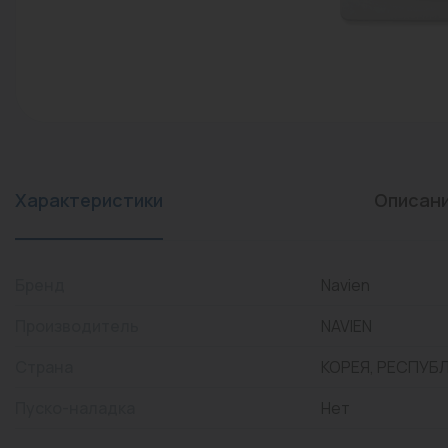
конвекторы)
Промышленная арматура
Расходные материалы
Регулирующая арматура
Сантехника
Системы управления
Характеристики
Описан
Теплоносители
Товары для отдыха
Бренд
Navien
Устройства защиты
Производитель
NAVIEN
Фитинги для труб
Страна
КОРЕЯ, РЕСПУБ
Электрический теплый
Пуско-наладка
Нет
пол+греющий кабель