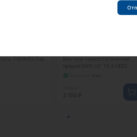
Отп
0
Арт: 1772311
тель THERMEX Day
Вентиль термостатический
прямой DN15 1/2" TS-E HERZ...
В наличии:
8 шт.
2 650 ₽
2 150 ₽