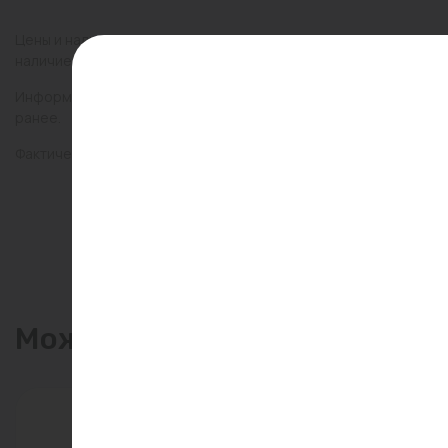
Цены и наличие товаров на сайте и в гипермаркетах могут раз
наличие товаров в конкретном магазине.
Информация о товарах на сайте обновляется и может быть неа
ранее.
Фактический товар может иметь визуальные отличия от изобр
Может пригодиться