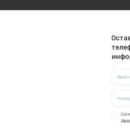
личаться. Пожалуйста, уточняйте стоимость и
ктуальна для таких же товаров, проданных
Оста
ажения.
теле
инфо
Оставить отзыв
Ваше 
Номер
Согл
данн
-19%
Распродажа