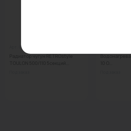
Арт: ОБРАЗЕЦ
0
Арт: -
Радиатор чугун RETROstyle
Водонагрева
TOULON 500/110 5секций...
10 O...
Под заказ
Под заказ