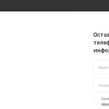
личаться. Пожалуйста, уточняйте стоимость и
ктуальна для таких же товаров, проданных
Оста
ажения.
теле
инфо
Оставить отзыв
Ваше 
Номер
Согл
данн