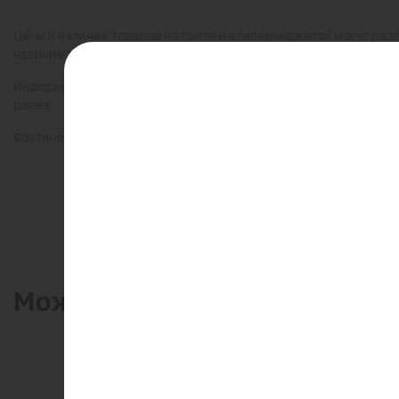
Цены и наличие товаров на сайте и в гипермаркетах могут раз
наличие товаров в конкретном магазине.
Информация о товарах на сайте обновляется и может быть неа
ранее.
Фактический товар может иметь визуальные отличия от изобр
Может пригодиться