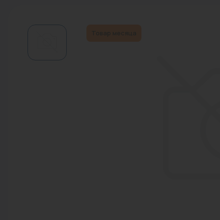
Водонагреватели
Запасные части
Товар месяца
Запорная арматура
Инструмент
КИП
Коллекторы и аксессуары
Кондиционеры
Крепеж
Очистка воды
Предохранительная арматура
Приборы отопления (радиаторы,