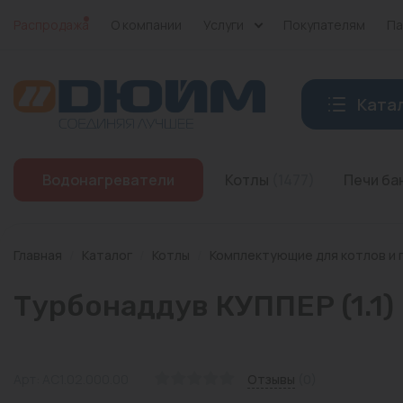
Распродажа
О компании
Услуги
Покупателям
Па
Ката
Котлы
Водонагреватели
Котлы
(1477)
Печи б
Печи банные
Дымоходы
Главная
/
Каталог
/
Котлы
/
Комплектующие для котлов и 
Трубы
Турбонаддув КУППЕР (1.1)
Насосы
Баки и емкости
Арт: АС1.02.000.00
Отзывы
(0)
Бойлеры косвенного нагрева