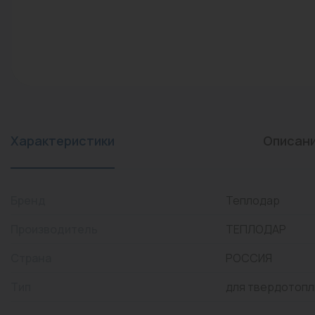
конвекторы)
Промышленная арматура
Расходные материалы
Регулирующая арматура
Сантехника
Системы управления
Характеристики
Описан
Теплоносители
Товары для отдыха
Бренд
Теплодар
Устройства защиты
Производитель
ТЕПЛОДАР
Фитинги для труб
Страна
РОССИЯ
Электрический теплый
Тип
для твердотопл
пол+греющий кабель