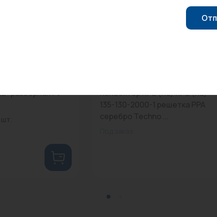
Отп
0
Арт: RH04002477
2" разборная FV-
Конвектор KPZ (nd) KPZ (nd)
135-130-2000-1 решетка PPA
серебро Techno ...
 шт.
Под заказ