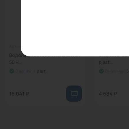
Арт: -
0
Арт: 237063
Водонагреватель THERMEX MK
Муфта НР 63х
50 H...
plast...
В наличии:
2 шт.
В наличии:
5
16 041 ₽
4 684 ₽