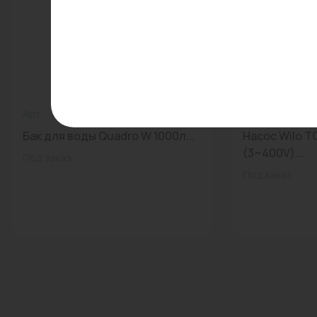
Арт: -
0
Арт: 2165525
Бак для воды Quadro W 1000л...
Насос Wilo T
(3~400V)...
Под заказ
Под заказ