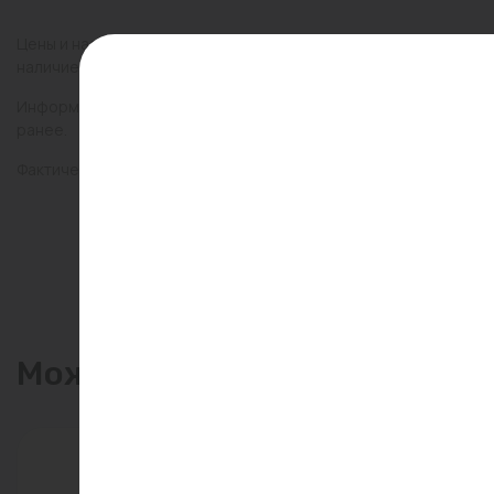
Цены и наличие товаров на сайте и в гипермаркетах могут раз
наличие товаров в конкретном магазине.
Информация о товарах на сайте обновляется и может быть неа
ранее.
Фактический товар может иметь визуальные отличия от изобр
Может пригодиться