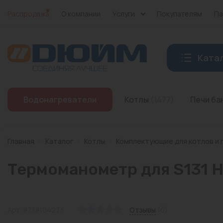
Распродажа
О компании
Услуги
Покупателям
Па
Ката
Котлы
Водонагреватели
Котлы
(1477)
Печи б
Печи банные
Дымоходы
Главная
/
Каталог
/
Котлы
/
Комплектующие для котлов и 
Трубы
Термоманометр для S131 H
Насосы
Баки и емкости
Арт: 8738104273
Отзывы
(0)
Бойлеры косвенного нагрева