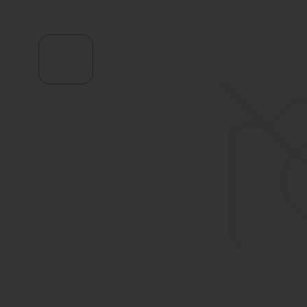
Водонагреватели
Запасные части
Запорная арматура
Инструмент
КИП
Коллекторы и аксессуары
Кондиционеры
Крепеж
Очистка воды
Предохранительная арматура
Приборы отопления (радиаторы,