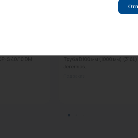
Отп
0
Арт: FU02 100
OP-S 40/10 DM
Труба D100 мм (1000 мм) (316L)
Jeremias...
Под заказ