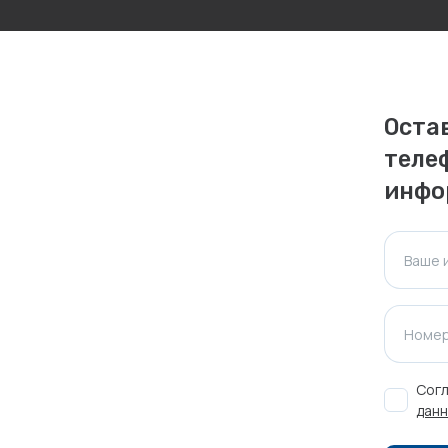
личаться. Пожалуйста, уточняйте стоимость и
ктуальна для таких же товаров, проданных
Оста
ажения.
теле
инфо
Оставить отзыв
Ваше 
Номер
Согл
данн