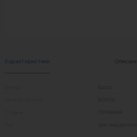
конвекторы)
Промышленная арматура
Расходные материалы
Регулирующая арматура
Сантехника
Системы управления
Характеристики
Описан
Теплоносители
Товары для отдыха
Бренд
Bosch
Устройства защиты
Производитель
BOSCH
Фитинги для труб
Страна
ГЕРМАНИЯ
Электрический теплый
Тип
для твердотопл
пол+греющий кабель