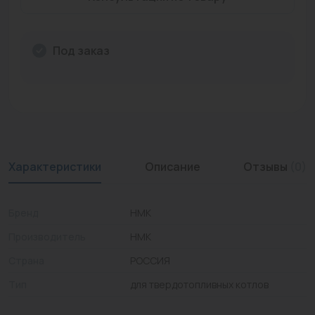
Промышленная арматура
Расходные материалы
Под заказ
Регулирующая арматура
Сантехника
Системы управления
Характеристики
Описание
Отзывы
(0)
Теплоносители
Товары для отдыха
Бренд
НМК
Устройства защиты
Производитель
НМК
Фитинги для труб
Страна
РОССИЯ
Тип
для твердотопливных котлов
Электрический теплый пол+греющий кабель