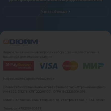
Узнать больше
Федеральная компания по продаже оборудования для отопления,
водоснабжения и водоотведения
Информация о юридическом лице
Общество с ограниченной ответственностью «Стройинжиниринг»
ИНН 2221211275, КПП 222101001, ОГРН 1142225004096
656031, Алтайский край, г Барнаул, пр-кт Строителей, д. 58А, офис 1
Телефон: +79236460933