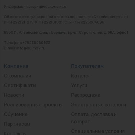
Информация о юридическом лице
Общество с ограниченной ответственностью «Стройинжиниринг»
ИНН 2221211275, КПП 222101001, ОГРН 1142225004096
656031, Алтайский край, г Барнаул, пр-кт Строителей, д. 58А, офис 1
Телефон: +79236460933
E-mail:info@duim22.ru
Компания
Покупателям
О компании
Каталог
Сертификаты
Услуги
Новости
Распродажа
Реализованные проекты
Электронные каталоги
Обучение
Оплата, доставка и
возврат
Партнерам
Специальные условия
Контакты