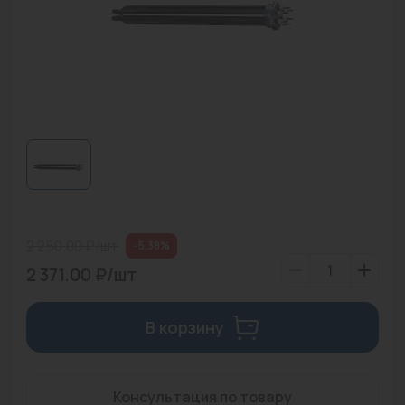
Водонагреватели
Запасные части
Запорная арматура
Инструмент
КИП
Коллекторы и аксессуары
Кондиционеры
2 250.00 ₽/шт
--5.38%
2 371.00 ₽/шт
Крепеж
Очистка воды
В корзину
Предохранительная арматура
Приборы отопления (радиаторы, конвекторы)
Консультация по товару