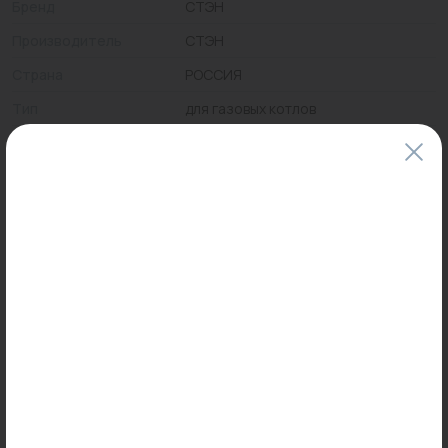
Бренд
СТЭН
Производитель
СТЭН
Страна
РОССИЯ
Тип
для газовых котлов
Цены и наличие товаров на сайте и в гипермаркетах могут различаться.
Пожалуйста, уточняйте стоимость и наличие товаров в конкретном
магазине.
Информация о товарах на сайте обновляется и может быть неактуальна
для таких же товаров, проданных ранее.
Фактический товар может иметь визуальные отличия от изображения.
Оставить отзыв
Может пригодиться