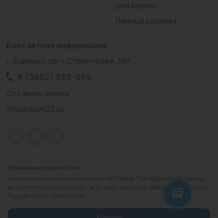
для юрлиц
Личный кабинет
Контактная информация
г. Барнаул, пр-т Строителей, 58А
8 (3852) 555-565
Оставить заявку
info@duim22.ru
Уважаемые покупатели!
© 2010 — 2026.
«ДЮЙМ Барнаул»
На сайте указаны розничные цены на товары. При оформлении заказа
Политика конфиденциальности
вы можете получить скидку — её размер зависит от общей суммы покупки.
Подробности у менеджеров.
Разработка
сайта
Хорошо