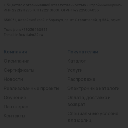
Общество с ограниченной ответственностью «Стройинжиниринг»
ИНН 2221211275, КПП 222101001, ОГРН 1142225004096
656031, Алтайский край, г Барнаул, пр-кт Строителей, д. 58А, офис 1
Телефон: +79236460933
E-mail:info@duim22.ru
Компания
Покупателям
О компании
Каталог
Сертификаты
Услуги
Новости
Распродажа
Реализованные проекты
Электронные каталоги
Обучение
Оплата, доставка и
возврат
Партнерам
Специальные условия
Контакты
для юрлиц