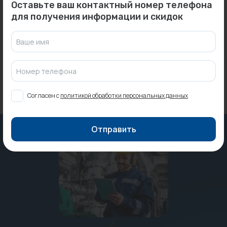
Картридж СТУ HELIX 22-36-
Кронштейн настенный
Оставьте ваш контактный номер телефона
52 O/E к-т...
K15.4600 с пластиковой
для получения информации и скидок
вст...
Под заказ
Под заказ
Ваше имя
Номер телефона
Согласен с
политикой обработки персональных данных
Отправить