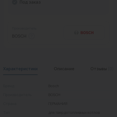
Под заказ
Промышленная арматура
Расходные материалы
Производитель:
Регулирующая арматура
BOSCH
Сантехника
Системы управления
Теплоносители
Характеристики
Описание
Отзывы
(0)
Товары для отдыха
Устройства защиты
Бренд
Bosch
Производитель
BOSCH
Фитинги для труб
Страна
ГЕРМАНИЯ
Электрический теплый пол+греющий кабель
Тип
для твердотопливных котлов