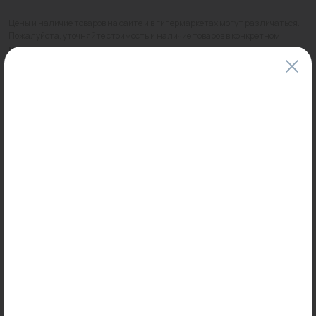
Цены и наличие товаров на сайте и в гипермаркетах могут различаться.
Пожалуйста, уточняйте стоимость и наличие товаров в конкретном
магазине.
Информация о товарах на сайте обновляется и может быть неактуальна
для таких же товаров, проданных ранее.
Фактический товар может иметь визуальные отличия от изображения.
Оставить отзыв
Может пригодиться
0
0
Арт: 4143973
Арт: K15.4600