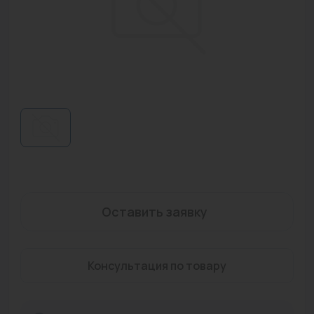
Водонагреватели
Запасные части
Запорная арматура
Инструмент
КИП
Коллекторы и аксессуары
Кондиционеры
Оставить заявку
Крепеж
Очистка воды
Консультация по товару
Предохранительная арматура
Приборы отопления (радиаторы, конвекторы)