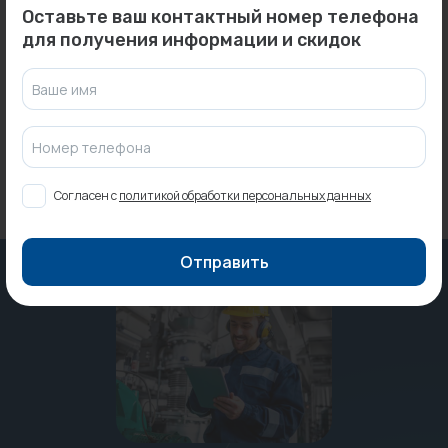
0
0
Арт: 29420250
Арт: 922C3050
Оставьте ваш контактный номер телефона
Кран шаровой флан. DN250
Радиатор панельный
для получения информации и скидок
PN25 (вода) полнопрох...
COMPACT 22/300/500 UNI-
FITT...
Под заказ
Ваше имя
Под заказ
Номер телефона
Согласен с
политикой обработки персональных данных
Отправить