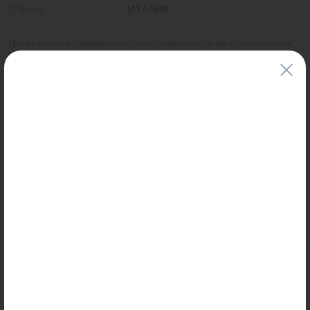
Страна
ИТАЛИЯ
Цены и наличие товаров на сайте и в гипермаркетах могут различаться.
Пожалуйста, уточняйте стоимость и наличие товаров в конкретном
магазине.
Информация о товарах на сайте обновляется и может быть неактуальна
для таких же товаров, проданных ранее.
Фактический товар может иметь визуальные отличия от изображения.
Оставить отзыв
Может пригодиться