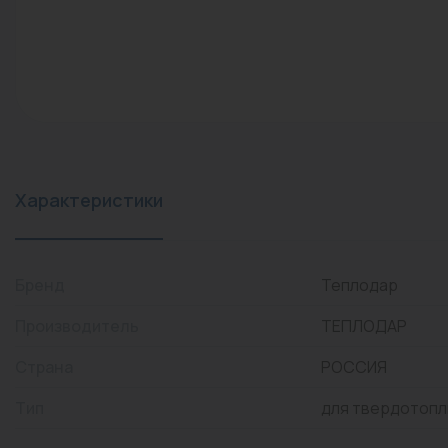
конвекторы)
Промышленная арматура
Расходные материалы
Регулирующая арматура
Сантехника
Системы управления
Характеристики
Теплоносители
Товары для отдыха
Бренд
Теплодар
Устройства защиты
Производитель
ТЕПЛОДАР
Фитинги для труб
Страна
РОССИЯ
Электрический теплый
Тип
для твердотопл
пол+греющий кабель