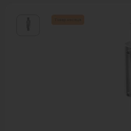
Водонагреватели
Запасные части
Товар месяца
Запорная арматура
Инструмент
КИП
Коллекторы и аксессуары
Кондиционеры
Крепеж
Очистка воды
Предохранительная арматура
Приборы отопления (радиаторы,