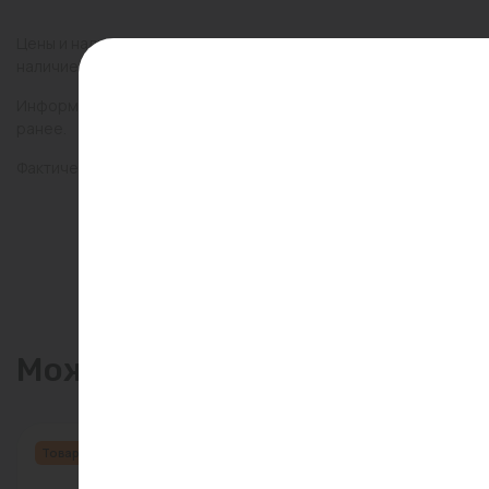
Цены и наличие товаров на сайте и в гипермаркетах могут раз
наличие товаров в конкретном магазине.
Информация о товарах на сайте обновляется и может быть неа
ранее.
Фактический товар может иметь визуальные отличия от изобр
Может пригодиться
Товар месяца