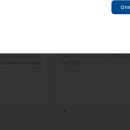
Отп
3.2000
0
Арт: -
нутрипольный Eva
Радиатор Zehnder Z-3050/28 1/
000 б/вентилятора,
(N69ТВВ)...
..
Под заказ