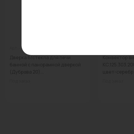
Арт: -
0
Арт: КС.125.30
Дверка б/стекла для печи
Конвектор в
банной с панорамной дверкой
КС.125.303.2
(Дубрава 20)...
цвет-серебр.
Под заказ
Под заказ