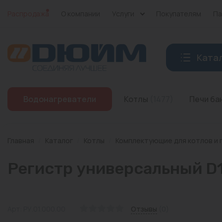
Распродажа
О компании
Услуги
Покупателям
Па
Ката
Котлы
Водонагреватели
Котлы
(1477)
Печи б
Печи банные
Дымоходы
Главная
/
Каталог
/
Котлы
/
Комплектующие для котлов и 
Трубы
Регистр универсальный D
Насосы
Баки и емкости
Арт: РУ.01.000.00
Отзывы
(0)
Бойлеры косвенного нагрева