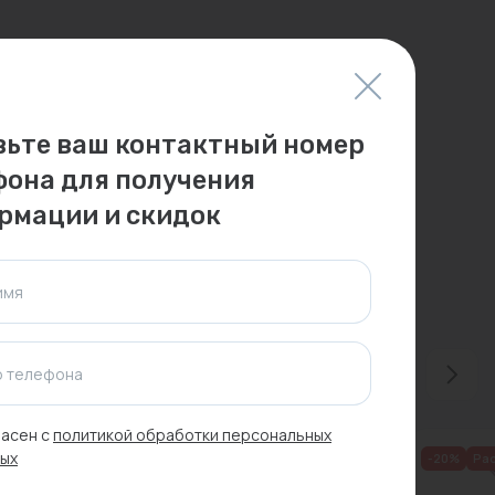
вьте ваш контактный номер
фона для получения
рмации и скидок
имя
 телефона
асен с
политикой обработки персональных
ых
-20%
Ра