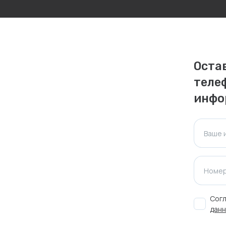
личаться. Пожалуйста, уточняйте стоимость и
ктуальна для таких же товаров, проданных
Оста
ажения.
теле
инфо
Оставить отзыв
Ваше 
Номер
Согл
данн