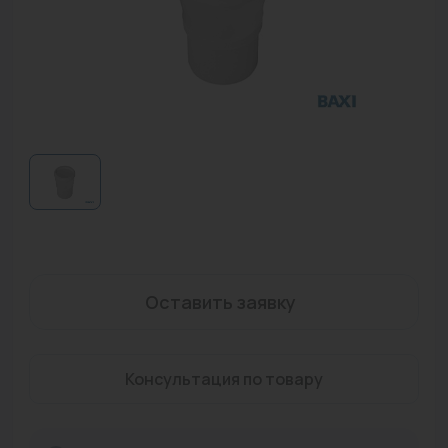
Водонагреватели
Запасные части
Запорная арматура
Инструмент
КИП
Коллекторы и аксессуары
Кондиционеры
Оставить заявку
Крепеж
Очистка воды
Консультация по товару
Предохранительная арматура
Приборы отопления (радиаторы, конвекторы)