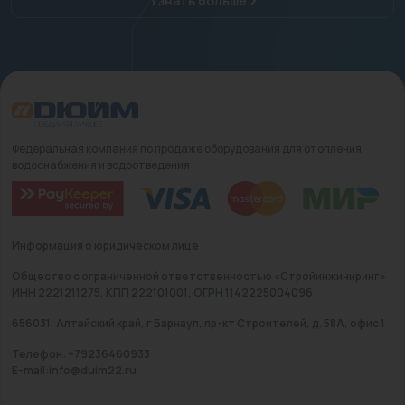
Узнать больше
Федеральная компания по продаже оборудования для отопления,
водоснабжения и водоотведения
Информация о юридическом лице
Общество с ограниченной ответственностью «Стройинжиниринг»
ИНН 2221211275, КПП 222101001, ОГРН 1142225004096
656031, Алтайский край, г Барнаул, пр-кт Строителей, д. 58А, офис 1
Телефон: +79236460933
E-mail:info@duim22.ru