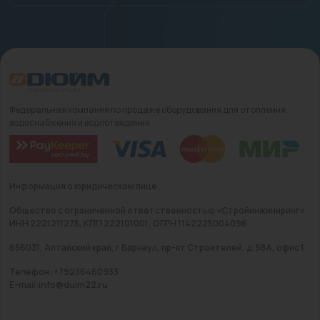
Федеральная компания по продаже оборудования для отопления,
водоснабжения и водоотведения
Информация о юридическом лице
Общество с ограниченной ответственностью «Стройинжиниринг»
ИНН 2221211275, КПП 222101001, ОГРН 1142225004096
656031, Алтайский край, г Барнаул, пр-кт Строителей, д. 58А, офис 1
Телефон: +79236460933
E-mail:info@duim22.ru