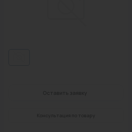
Водонагреватели
Запасные части
Запорная арматура
Инструмент
КИП
Коллекторы и аксессуары
Кондиционеры
Крепеж
Оставить заявку
Очистка воды
Консультация по товару
Предохранительная арматура
Приборы отопления (радиаторы, конвекторы)