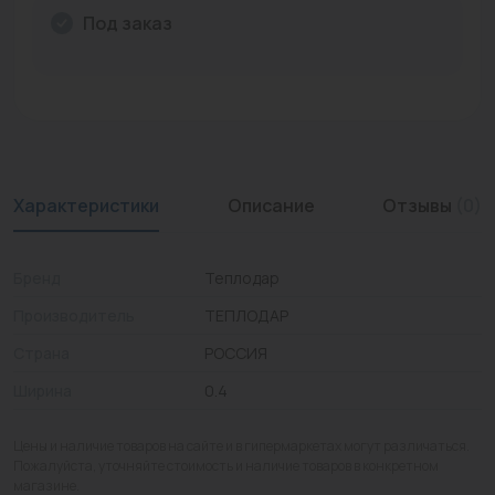
Под заказ
Промышленная арматура
Расходные материалы
Регулирующая арматура
Сантехника
Характеристики
Описание
Отзывы
(0)
Системы управления
Теплоносители
Бренд
Теплодар
Товары для отдыха
Производитель
ТЕПЛОДАР
Страна
РОССИЯ
Устройства защиты
Ширина
0.4
Фитинги для труб
Цены и наличие товаров на сайте и в гипермаркетах могут различаться.
Электрический теплый пол+греющий кабель
Пожалуйста, уточняйте стоимость и наличие товаров в конкретном
магазине.