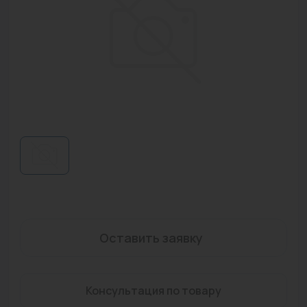
Водонагреватели
Запасные части
Запорная арматура
Инструмент
КИП
Коллекторы и аксессуары
Кондиционеры
Крепеж
Оставить заявку
Очистка воды
Предохранительная арматура
Консультация по товару
Приборы отопления (радиаторы, конвекторы)