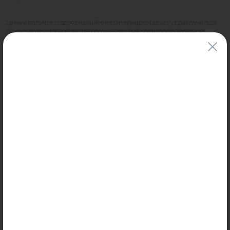
Цены и наличие товаров на сайте и в гипермаркетах могут различаться.
Пожалуйста, уточняйте стоимость и наличие товаров в конкретном
магазине.
Информация о товарах на сайте обновляется и может быть неактуальна
для таких же товаров, проданных ранее.
Фактический товар может иметь визуальные отличия от изображения.
Оставить отзыв
Может пригодиться
0
0
Арт: 1421763
Арт: BKNCW-230