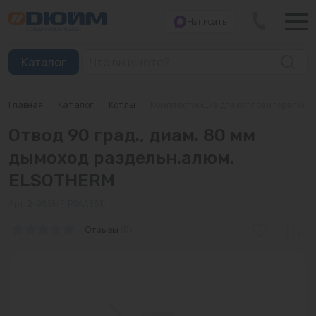
Написать
Закрыть
Каталог
Главная
/
Каталог
/
Котлы
/
Комплектующие для котлов и горелки
Котлы
Отвод 90 град., диам. 80 мм
Печи банные
дымоход раздельн.алюм.
ELSOTHERM
Дымоходы
Арт: 2-98SMF(PSAA381)
Трубы
Отзывы
(0)
Насосы
Баки и емкости
Бойлеры косвенного нагрева