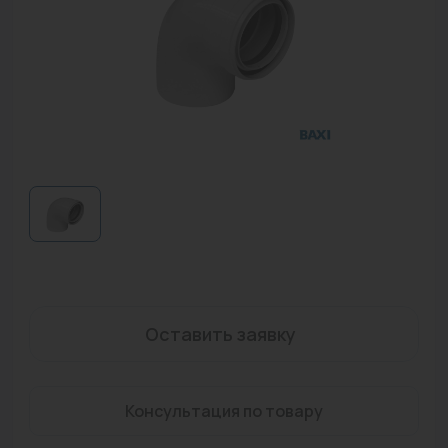
Водонагреватели
Запасные части
Запорная арматура
Инструмент
КИП
Коллекторы и аксессуары
Кондиционеры
Крепеж
Оставить заявку
Очистка воды
Предохранительная арматура
Консультация по товару
Приборы отопления (радиаторы, конвекторы)