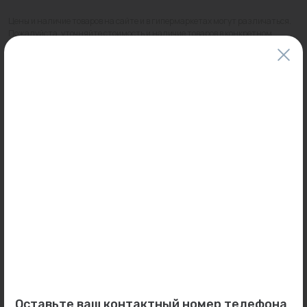
Цены и наличие товаров на сайте и в гипермаркетах могут различаться.
Пожалуйста, уточняйте стоимость и наличие товаров в конкретном
магазине.
Информация о товарах на сайте обновляется и может быть неактуальна
для таких же товаров, проданных ранее.
Фактический товар может иметь визуальные отличия от изображения.
Оставить отзыв
Может пригодиться
0
0
Арт: VM04006
Арт: К.125.243.1000
Оставьте ваш контактный номер телефона