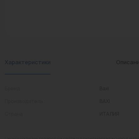
конвекторы)
Промышленная арматура
Расходные материалы
Регулирующая арматура
Сантехника
Системы управления
Характеристики
Описан
Теплоносители
Товары для отдыха
Бренд
Baxi
Устройства защиты
Производитель
BAXI
Фитинги для труб
Страна
ИТАЛИЯ
Электрический теплый
пол+греющий кабель
Цены и наличие товаров на сайте и в гипермаркетах могут раз