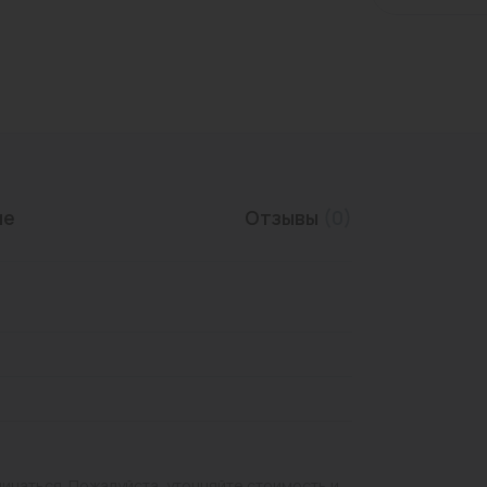
Трубы нержавеющие
ие
Отзывы
(0)
личаться. Пожалуйста, уточняйте стоимость и