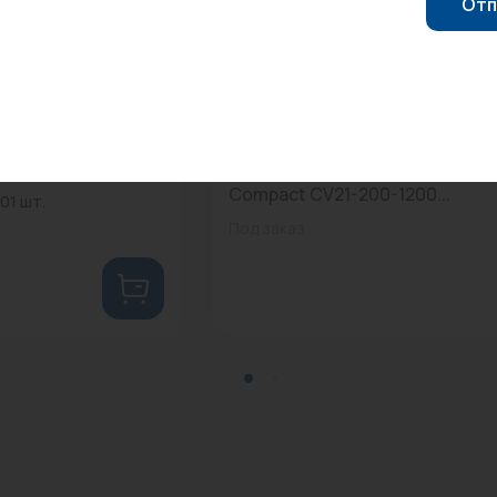
Отп
0
Арт: -
 РВК...
Конвектор PURMO Ramo Ventil
Compact CV21-200-1200...
01 шт.
Под заказ