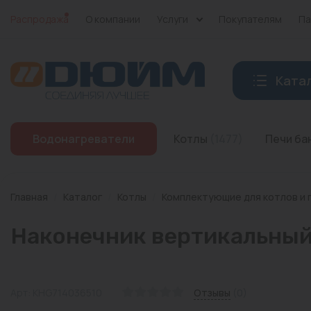
Распродажа
О компании
Услуги
Покупателям
Па
Ката
Котлы
Водонагреватели
Котлы
(1477)
Печи б
Печи банные
Дымоходы
Главная
/
Каталог
/
Котлы
/
Комплектующие для котлов и 
Трубы
Наконечник вертикальный
Насосы
Баки и емкости
Арт: KHG714036510
Отзывы
(0)
Бойлеры косвенного нагрева