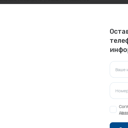
ктуальна для таких же товаров, проданных
Оста
ажения.
теле
инфо
Оставить отзыв
Ваше 
Номер
Согл
данн