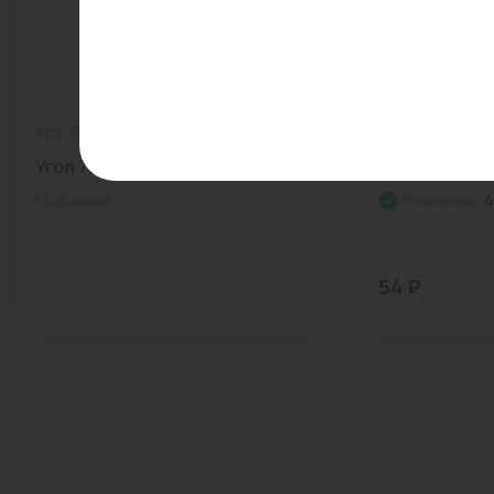
Арт: PA13520P
0
Арт: 031004
Угол 75*45 ProAqua...
Угол 40*45 гр.
Под заказ
В наличии:
4
54 ₽