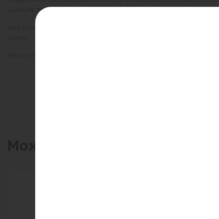
наличие товаров в конкретном магазине.
Информация о товарах на сайте обновляется и может быть неа
ранее.
Фактический товар может иметь визуальные отличия от изобр
Может пригодиться