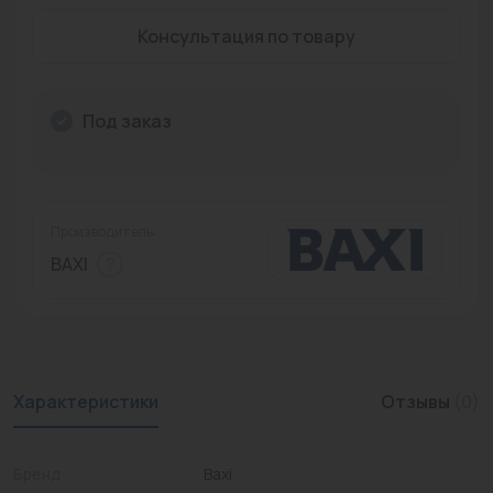
Промышленная арматура
Консультация по товару
Расходные материалы
Под заказ
Регулирующая арматура
Сантехника
Системы управления
Производитель:
Теплоносители
BAXI
Товары для отдыха
Устройства защиты
Фитинги для труб
Характеристики
Отзывы
(0)
Электрический теплый пол+греющий кабель
Бренд
Baxi