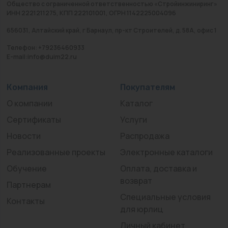
Общество с ограниченной ответственностью «Стройинжиниринг»
ИНН 2221211275, КПП 222101001, ОГРН 1142225004096
656031, Алтайский край, г Барнаул, пр-кт Строителей, д. 58А, офис 1
Телефон: +79236460933
E-mail:info@duim22.ru
Компания
Покупателям
О компании
Каталог
Сертификаты
Услуги
Новости
Распродажа
Реализованные проекты
Электронные каталоги
Обучение
Оплата, доставка и
возврат
Партнерам
Специальные условия
Контакты
для юрлиц
Личный кабинет