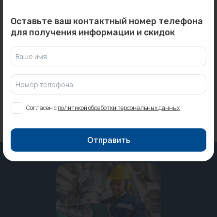
Оставьте ваш контактный номер телефона
0
0
Арт: -
Арт: 182701512
для получения информации и скидок
Радиатор Zehnder Z-
Муфта ВР 15x1/2" пресс
3060/32 №69 ТВВ...
VIEGA...
Под заказ
Под заказ
Ваше имя
Номер телефона
Согласен с
политикой обработки персональных данных
Отправить