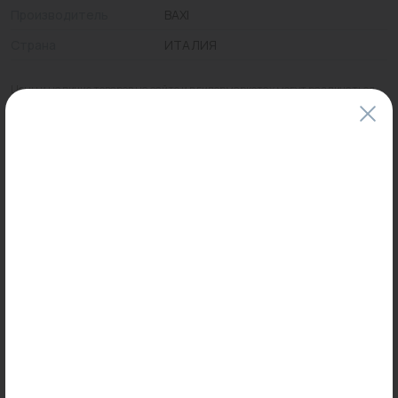
Производитель
BAXI
Страна
ИТАЛИЯ
Цены и наличие товаров на сайте и в гипермаркетах могут различаться.
Пожалуйста, уточняйте стоимость и наличие товаров в конкретном
магазине.
Информация о товарах на сайте обновляется и может быть неактуальна
для таких же товаров, проданных ранее.
Фактический товар может иметь визуальные отличия от изображения.
Оставить отзыв
Может пригодиться