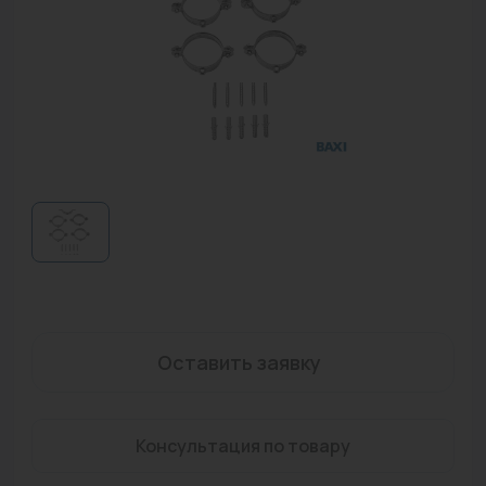
Водонагреватели
Запасные части
Запорная арматура
Инструмент
КИП
Коллекторы и аксессуары
Кондиционеры
Крепеж
Оставить заявку
Очистка воды
Предохранительная арматура
Консультация по товару
Приборы отопления (радиаторы, конвекторы)