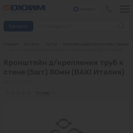
Написать
Закрыть
Каталог
Главная
/
Каталог
/
Котлы
/
Комплектующие для котлов и горелки
Котлы
/
Кронштейн д/крепления труб к стене (5шт) 80мм (BAXI Италия)
Кронштейн д/крепления труб к
Печи банные
стене (5шт) 80мм (BAXI Италия)
Дымоходы
Арт: KHG71403731
Трубы
Отзывы
(0)
Насосы
Баки и емкости
Бойлеры косвенного нагрева