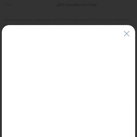
Тип
для газовых котлов
Цены и наличие товаров на сайте и в гипермаркетах могут различаться.
Пожалуйста, уточняйте стоимость и наличие товаров в конкретном
магазине.
Информация о товарах на сайте обновляется и может быть неактуальна
для таких же товаров, проданных ранее.
Фактический товар может иметь визуальные отличия от изображения.
Оставить отзыв
Может пригодиться
-28%
Распродажа