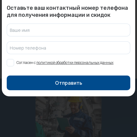
0
0
Арт: 6COLLETT06
Арт: ML00005558
Оставьте ваш контактный номер телефона
Контроллер
Гидроузел...
для получения информации и скидок
универсальный ZONT
Под заказ
Н1000+ PRO...
В наличии:
3 шт.
Ваше имя
28 800 ₽
20 700 ₽
Номер телефона
Согласен с
политикой обработки персональных данных
Отправить