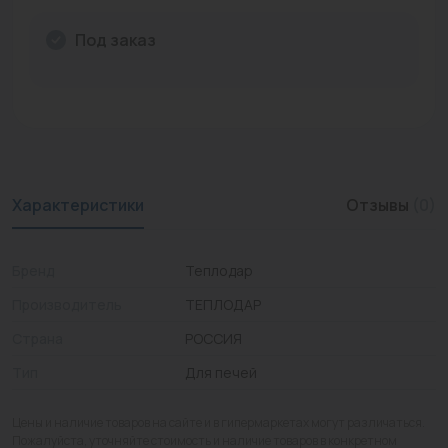
Промышленная арматура
Под заказ
Расходные материалы
Регулирующая арматура
Сантехника
Системы управления
Характеристики
Отзывы
(0)
Теплоносители
Бренд
Теплодар
Товары для отдыха
Производитель
ТЕПЛОДАР
Устройства защиты
Страна
РОССИЯ
Фитинги для труб
Тип
Для печей
Электрический теплый пол+греющий кабель
Цены и наличие товаров на сайте и в гипермаркетах могут различаться.
Пожалуйста, уточняйте стоимость и наличие товаров в конкретном