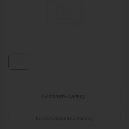
Водонагреватели
Запасные части
Запорная арматура
Инструмент
КИП
Коллекторы и аксессуары
Кондиционеры
Крепеж
Оставить заявку
Очистка воды
Предохранительная арматура
Консультация по товару
Приборы отопления (радиаторы, конвекторы)