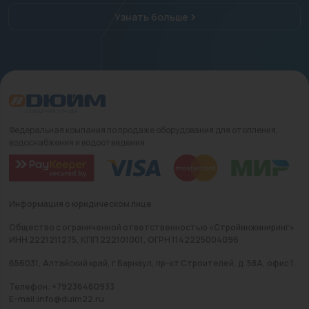
Узнать больше
Федеральная компания по продаже оборудования для отопления,
водоснабжения и водоотведения
Информация о юридическом лице
Общество с ограниченной ответственностью «Стройинжиниринг»
ИНН 2221211275, КПП 222101001, ОГРН 1142225004096
656031, Алтайский край, г Барнаул, пр-кт Строителей, д. 58А, офис 1
Телефон: +79236460933
E-mail:info@duim22.ru