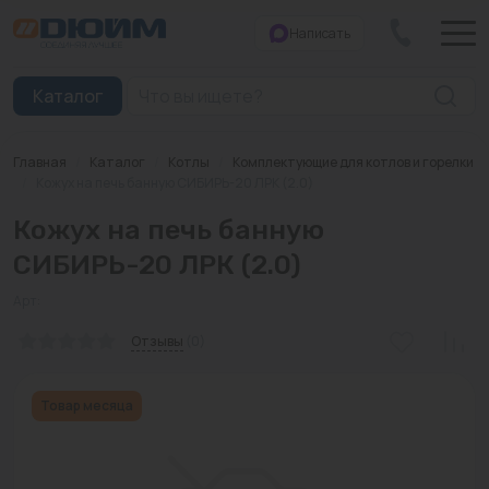
Написать
Закрыть
Каталог
Главная
/
Каталог
/
Котлы
/
Комплектующие для котлов и горелки
Котлы
/
Кожух на печь банную СИБИРЬ-20 ЛРК (2.0)
Кожух на печь банную
Печи банные
СИБИРЬ-20 ЛРК (2.0)
Дымоходы
Арт:
Трубы
Отзывы
(0)
Насосы
Товар месяца
Баки и емкости
Бойлеры косвенного нагрева