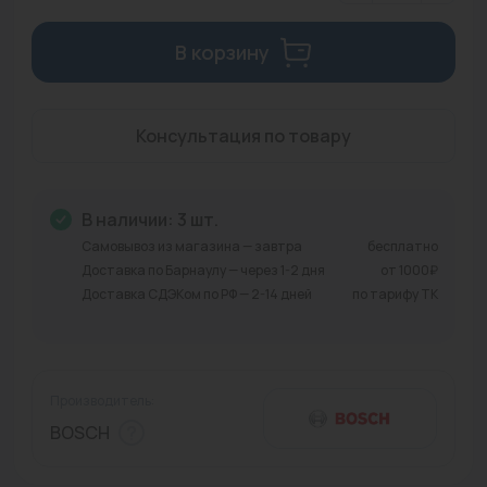
Промышленная арматура
В корзину
Расходные материалы
Регулирующая арматура
Консультация по товару
Сантехника
Системы управления
В наличии: 3 шт.
Самовывоз из магазина — завтра
бесплатно
Теплоносители
Доставка по Барнаулу — через 1-2 дня
от 1000₽
Доставка СДЭКом по РФ — 2-14 дней
по тарифу ТК
Товары для отдыха
Устройства защиты
Фитинги для труб
Производитель:
BOSCH
Электрический теплый пол+греющий кабель