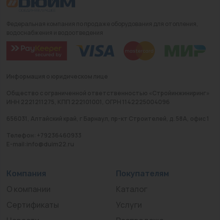
Федеральная компания по продаже оборудования для отопления,
водоснабжения и водоотведения
Информация о юридическом лице
Общество с ограниченной ответственностью «Стройинжиниринг»
ИНН 2221211275, КПП 222101001, ОГРН 1142225004096
656031, Алтайский край, г Барнаул, пр-кт Строителей, д. 58А, офис 1
Телефон: +79236460933
E-mail:info@duim22.ru
Компания
Покупателям
О компании
Каталог
Сертификаты
Услуги