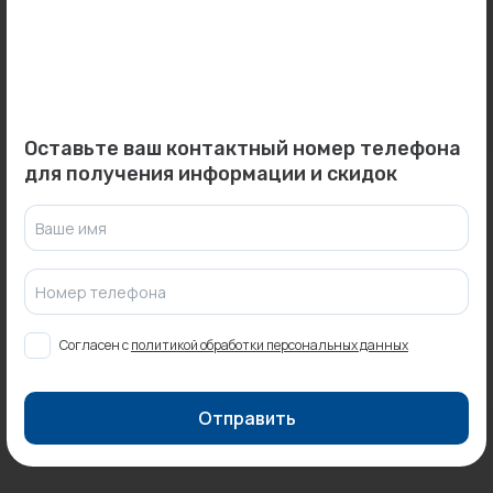
Оставить отзыв
Может пригодиться
Оставьте ваш контактный номер телефона
для получения информации и скидок
Ваше имя
0
0
Арт: VM50613
Арт: 1600048
Номер телефона
Соединитель 25x25
Тройник ВР 32х1"х32 цанга
(латунь) VARMEGA...
TIEMME...
Под заказ
Под заказ
Согласен с
политикой обработки персональных данных
Отправить