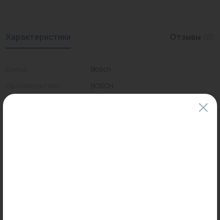
Характеристики
Отзывы
(0)
Бренд
Bosch
Производитель
BOSCH
Страна
ГЕРМАНИЯ
Тип
для газовых котлов
Цены и наличие товаров на сайте и в гипермаркетах могут различаться.
Пожалуйста, уточняйте стоимость и наличие товаров в конкретном
магазине.
Информация о товарах на сайте обновляется и может быть неактуальна
для таких же товаров, проданных ранее.
Фактический товар может иметь визуальные отличия от изображения.