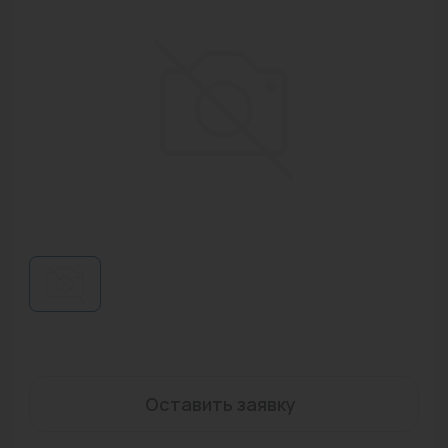
Водонагреватели
Запасные части
Запорная арматура
Инструмент
КИП
Коллекторы и аксессуары
Кондиционеры
Крепеж
Очистка воды
Предохранительная арматура
Оставить заявку
Приборы отопления (радиаторы, конвекторы)