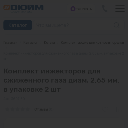
Написать
Закрыть
Каталог
Главная
/
Каталог
/
Котлы
/
Комплектующие для котлов и горелки
Котлы
/
Комплект инжекторов для сжиженного газа диам. 2,65 мм, в упаковке 2
шт
Печи банные
Комплект инжекторов для
Дымоходы
сжиженного газа диам. 2,65 мм,
Трубы
в упаковке 2 шт
Насосы
Арт: 3607150
Баки и емкости
Отзывы
(0)
Бойлеры косвенного нагрева