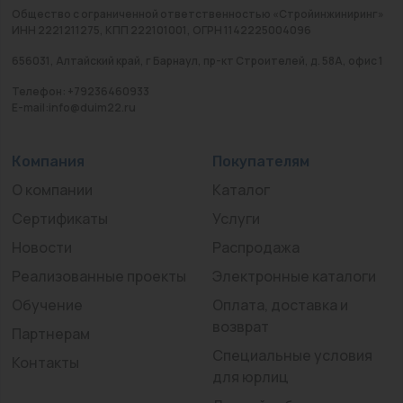
Общество с ограниченной ответственностью «Стройинжиниринг»
ИНН 2221211275, КПП 222101001, ОГРН 1142225004096
656031, Алтайский край, г Барнаул, пр-кт Строителей, д. 58А, офис 1
Телефон: +79236460933
E-mail:info@duim22.ru
Компания
Покупателям
О компании
Каталог
Сертификаты
Услуги
Новости
Распродажа
Реализованные проекты
Электронные каталоги
Обучение
Оплата, доставка и
возврат
Партнерам
Специальные условия
Контакты
для юрлиц