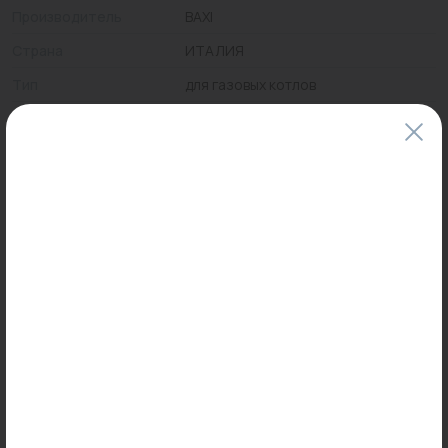
Производитель
BAXI
Страна
ИТАЛИЯ
Тип
для газовых котлов
Цены и наличие товаров на сайте и в гипермаркетах могут различаться.
Пожалуйста, уточняйте стоимость и наличие товаров в конкретном
магазине.
Информация о товарах на сайте обновляется и может быть неактуальна
для таких же товаров, проданных ранее.
Фактический товар может иметь визуальные отличия от изображения.
Оставить отзыв
Может пригодиться