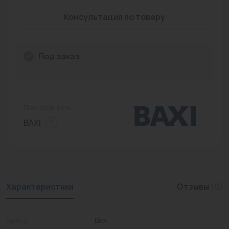
Промышленная арматура
Консультация по товару
Расходные материалы
Под заказ
Регулирующая арматура
Сантехника
Системы управления
Производитель:
Теплоносители
BAXI
Товары для отдыха
Устройства защиты
Фитинги для труб
Характеристики
Отзывы
(0)
Электрический теплый пол+греющий кабель
Бренд
Baxi