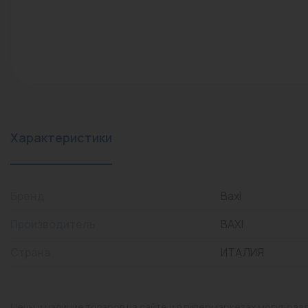
конвекторы)
Промышленная арматура
Расходные материалы
Регулирующая арматура
Сантехника
Системы управления
Характеристики
Теплоносители
Товары для отдыха
Бренд
Baxi
Устройства защиты
Производитель
BAXI
Фитинги для труб
Страна
ИТАЛИЯ
Электрический теплый
пол+греющий кабель
Цены и наличие товаров на сайте и в гипермаркетах могут раз