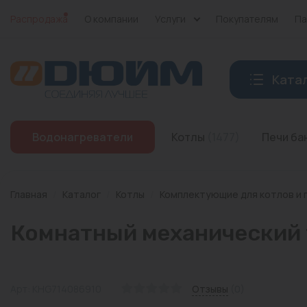
Распродажа
О компании
Услуги
Покупателям
Па
Ката
Котлы
Водонагреватели
Котлы
(1477)
Печи б
Печи банные
Дымоходы
Главная
/
Каталог
/
Котлы
/
Комплектующие для котлов и 
Трубы
Комнатный механический
Насосы
Баки и емкости
Арт: KHG714086910
Отзывы
(0)
Бойлеры косвенного нагрева