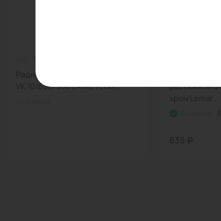
Арт: 7724661609
0
Арт: LE8032S
Радиатор панельный CLASSIC
Шланг для д
VK 10/600/900 LA METEOR...
растяжной от 
хром Lemar...
Под заказ
В наличии:
3
635 ₽