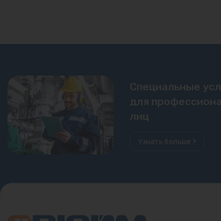
Специальные ус
для профессиона
лиц
Узнать больше