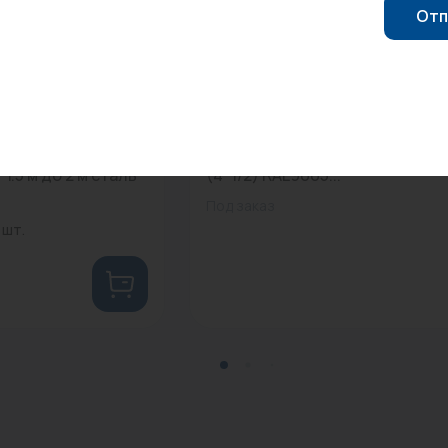
Отп
0
Арт: -
уша двухзагибный
Радиатор Bemm 15.2200 U1
1.5 м до 2 м сталь
(4*1/2) RAL9005...
Под заказ
 шт.