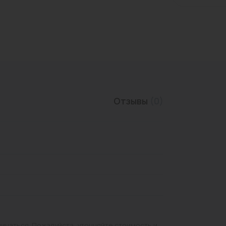
Трубы нержавеющие
Отзывы
(0)
личаться. Пожалуйста, уточняйте стоимость и