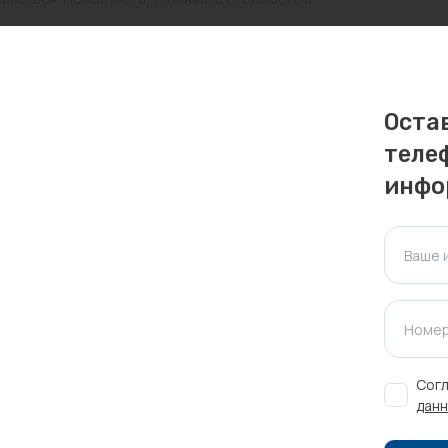
ктуальна для таких же товаров, проданных
ажения.
Оста
теле
Оставить отзыв
инфо
Ваше 
Номер
Согл
данн