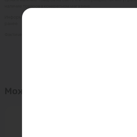
наличие товаров в конкретном магазине.
Информация о товарах на сайте обновляется и может быть неа
ранее.
Фактический товар может иметь визуальные отличия от изобр
Может пригодиться