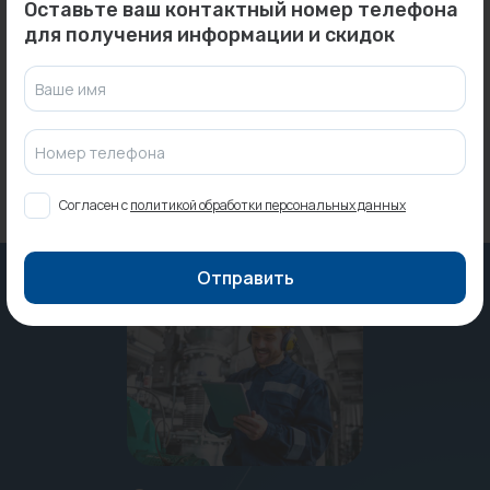
Оставьте ваш контактный номер телефона
Радиатор панельный
Конвектор НКОН 20-25.110
для получения информации и скидок
CLASSIC K 30/500/1000
Т2 просечная 9016 (в ...
METEO...
Под заказ
Под заказ
Ваше имя
Номер телефона
Согласен с
политикой обработки персональных данных
Отправить