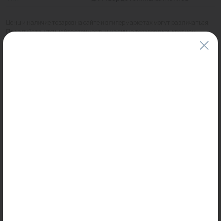
Цены и наличие товаров на сайте и в гипермаркетах могут различаться.
Пожалуйста, уточняйте стоимость и наличие товаров в конкретном
магазине.
Информация о товарах на сайте обновляется и может быть неактуальна
для таких же товаров, проданных ранее.
Фактический товар может иметь визуальные отличия от изображения.
Оставить отзыв
Может пригодиться
0
0
Арт: 7724606510
Арт: -