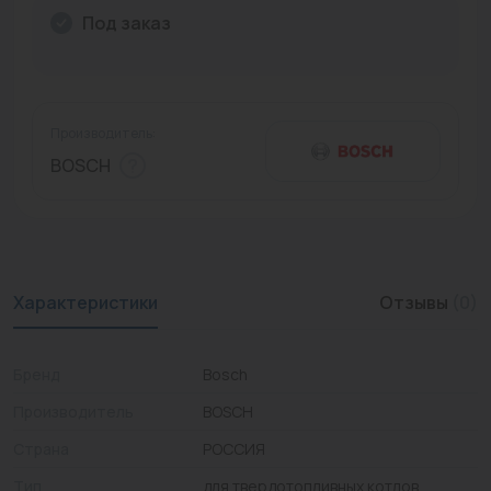
Под заказ
Промышленная арматура
Расходные материалы
Регулирующая арматура
Производитель:
BOSCH
Сантехника
Системы управления
Теплоносители
Характеристики
Отзывы
(0)
Товары для отдыха
Устройства защиты
Бренд
Bosch
Фитинги для труб
Производитель
BOSCH
Электрический теплый пол+греющий кабель
Страна
РОССИЯ
Тип
для твердотопливных котлов