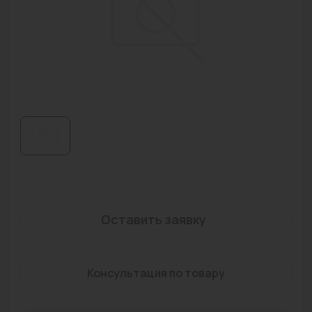
Водонагреватели
Запасные части
Запорная арматура
Инструмент
КИП
Коллекторы и аксессуары
Кондиционеры
Крепеж
Оставить заявку
Очистка воды
Консультация по товару
Предохранительная арматура
Приборы отопления (радиаторы, конвекторы)