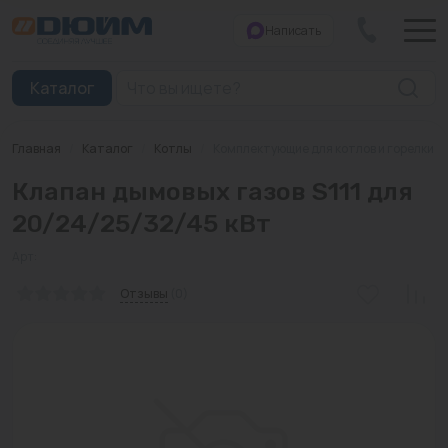
Написать
Закрыть
Каталог
Главная
/
Каталог
/
Котлы
/
Комплектующие для котлов и горелки
Котлы
Клапан дымовых газов S111 для
Печи банные
20/24/25/32/45 кВт
Дымоходы
Арт:
Трубы
Отзывы
(0)
Насосы
Баки и емкости
Бойлеры косвенного нагрева