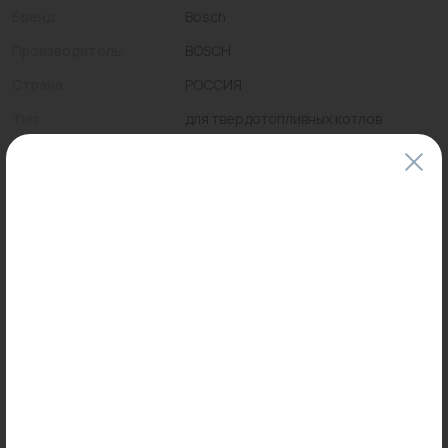
Бренд
Bosch
Производитель
BOSCH
Страна
РОССИЯ
Тип
для твердотопливных котлов
Цены и наличие товаров на сайте и в гипермаркетах могут различаться.
Пожалуйста, уточняйте стоимость и наличие товаров в конкретном
магазине.
Информация о товарах на сайте обновляется и может быть неактуальна
для таких же товаров, проданных ранее.
Фактический товар может иметь визуальные отличия от изображения.
Оставить отзыв
Может пригодиться