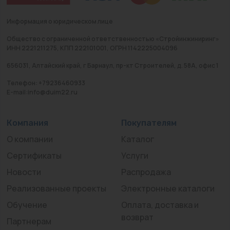
Информация о юридическом лице
Общество с ограниченной ответственностью «Стройинжиниринг»
ИНН 2221211275, КПП 222101001, ОГРН 1142225004096
656031, Алтайский край, г Барнаул, пр-кт Строителей, д. 58А, офис 1
Телефон: +79236460933
E-mail:info@duim22.ru
Компания
Покупателям
О компании
Каталог
Сертификаты
Услуги
Новости
Распродажа
Реализованные проекты
Электронные каталоги
Обучение
Оплата, доставка и
возврат
Партнерам