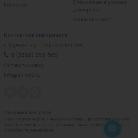
Специальные условия
Контакты
для юрлиц
Личный кабинет
Контактная информация
г. Барнаул, пр-т Строителей, 58А
8 (3852) 555-565
Оставить заявку
info@duim22.ru
Уважаемые покупатели!
© 2010 — 2026.
«ДЮЙМ Барнаул»
На сайте указаны розничные цены на товары. При оформлении заказа
Политика конфиденциальности
вы можете получить скидку — её размер зависит от общей суммы покупки.
Подробности у менеджеров.
Разработка
сайта