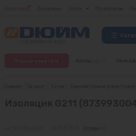
Распродажа
О компании
Услуги
Покупателям
Па
Ката
Котлы
Водонагреватели
Котлы
(1477)
Печи б
Печи банные
Дымоходы
Главная
/
Каталог
/
Котлы
/
Комплектующие для котлов и 
Трубы
Изоляция G211 (87399300
Насосы
Баки и емкости
Арт: 87399300490
Отзывы
(0)
Бойлеры косвенного нагрева