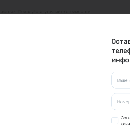
личаться. Пожалуйста, уточняйте стоимость и
ктуальна для таких же товаров, проданных
Оста
ажения.
теле
инфо
Оставить отзыв
Ваше 
Номер
Согл
данн