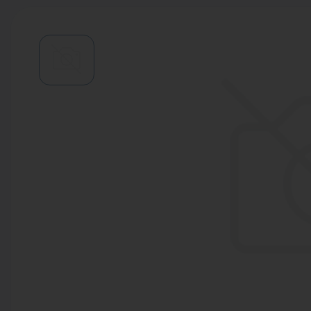
Водонагреватели
Запасные части
Запорная арматура
Инструмент
КИП
Коллекторы и аксессуары
Кондиционеры
Крепеж
Очистка воды
Предохранительная арматура
Приборы отопления (радиаторы,