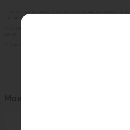
Цены и наличие товаров на сайте и в гипермаркетах могут раз
наличие товаров в конкретном магазине.
Информация о товарах на сайте обновляется и может быть неа
ранее.
Фактический товар может иметь визуальные отличия от изобр
Может пригодиться