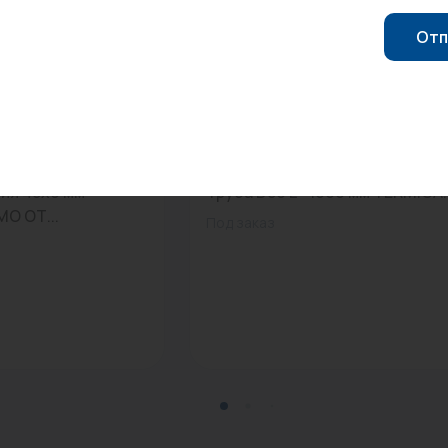
Отп
0
Арт: TAP810
ия 48x9 мм
Труба D80 L=1000 мм TERMICA..
O ОТ...
Под заказ