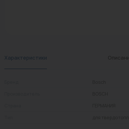
конвекторы)
Промышленная арматура
Расходные материалы
Регулирующая арматура
Сантехника
Системы управления
Характеристики
Описан
Теплоносители
Товары для отдыха
Бренд
Bosch
Устройства защиты
Производитель
BOSCH
Фитинги для труб
Страна
ГЕРМАНИЯ
Электрический теплый
Тип
для твердотопл
пол+греющий кабель