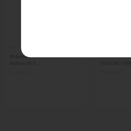
Арт: -
0
Арт: -
Водонагреватель THERMEX
Теплоизоляц
Victory 50 V...
ISODOM-TERM
Под заказ
Под заказ