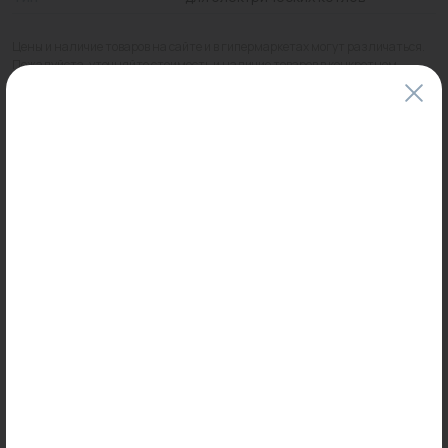
Цены и наличие товаров на сайте и в гипермаркетах могут различаться.
Пожалуйста, уточняйте стоимость и наличие товаров в конкретном
магазине.
Информация о товарах на сайте обновляется и может быть неактуальна
для таких же товаров, проданных ранее.
Фактический товар может иметь визуальные отличия от изображения.
Оставить отзыв
Может пригодиться
0
0
Арт: -
Арт: ID25S E