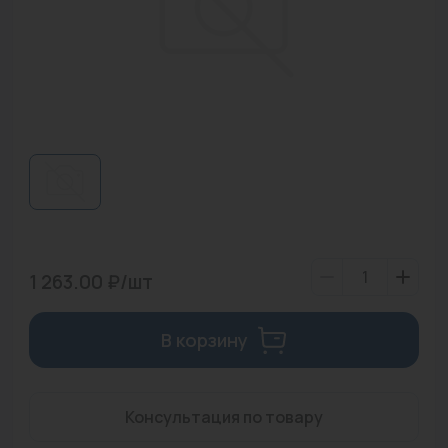
Водонагреватели
Запасные части
Запорная арматура
Инструмент
КИП
Коллекторы и аксессуары
Кондиционеры
1 263.00 ₽/шт
Крепеж
В корзину
Очистка воды
Предохранительная арматура
Консультация по товару
Приборы отопления (радиаторы, конвекторы)