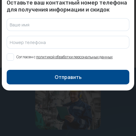
Оставьте ваш контактный номер телефона
Переход 150x160 ОГНИС
Бойлер 100 л. (24 кВт)
для получения информации и скидок
(0,8 мм) МП нерж....
напольный Hajdu (ТЭН 3 ...
Под заказ
Под заказ
Ваше имя
Номер телефона
Согласен с
политикой обработки персональных данных
Отправить