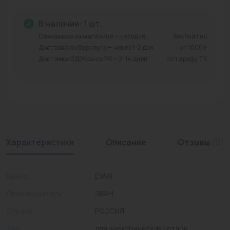
Промышленная арматура
В наличии: 1 шт.
Расходные материалы
Самовывоз из магазина — сегодня
бесплатно
Доставка по Барнаулу — через 1-2 дня
от 1000₽
Регулирующая арматура
Доставка СДЭКом по РФ — 2-14 дней
по тарифу ТК
Сантехника
Системы управления
Теплоносители
Характеристики
Описание
Отзывы
(0)
Товары для отдыха
Устройства защиты
Бренд
EVAN
Фитинги для труб
Производитель
ЭВАН
Электрический теплый пол+греющий кабель
Страна
РОССИЯ
Тип
для электрических котлов