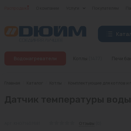
Распродажа
О компании
Услуги
Покупателям
Па
Ката
Котлы
Водонагреватели
Котлы
(1477)
Печи б
Печи банные
Дымоходы
Главная
/
Каталог
/
Котлы
/
Комплектующие для котлов и 
Трубы
Датчик температуры воды
Насосы
Баки и емкости
Арт: KHG71407681
Отзывы
(0)
Бойлеры косвенного нагрева