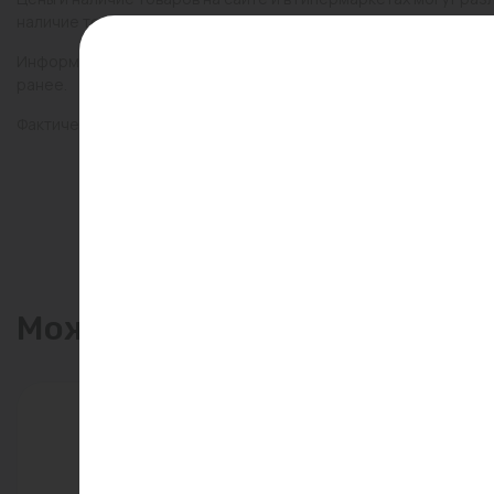
наличие товаров в конкретном магазине.
Информация о товарах на сайте обновляется и может быть неа
ранее.
Фактический товар может иметь визуальные отличия от изобр
Может пригодиться