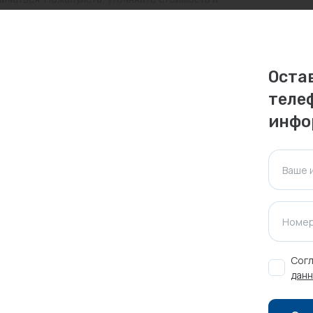
ктуальна для таких же товаров, проданных
Оста
ажения.
теле
инфо
Оставить отзыв
Ваше 
Номер
Согл
данн