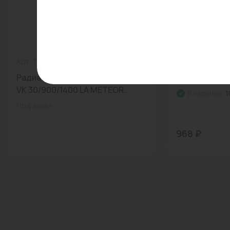
Арт: 7724666914
0
Арт: 110810310
Радиатор панельный CLASSIC
Тройник 20x2
VK 30/900/1400 LA METEOR...
В наличии:
1
Под заказ
968 ₽