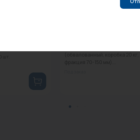
Отп
01
0
Арт: -
5x16 MX REHAU...
Камень Порфирит
(обвалованный, коробка 20 кг,
0 шт.
фракция 70-150 мм)...
Под заказ