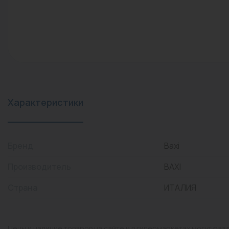
конвекторы)
Промышленная арматура
Расходные материалы
Регулирующая арматура
Сантехника
Системы управления
Характеристики
Теплоносители
Товары для отдыха
Бренд
Baxi
Устройства защиты
Производитель
BAXI
Фитинги для труб
Страна
ИТАЛИЯ
Электрический теплый
пол+греющий кабель
Цены и наличие товаров на сайте и в гипермаркетах могут раз